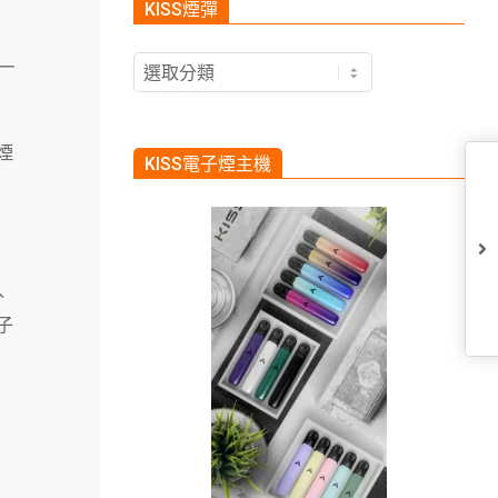
KISS煙彈
KISS
一
煙
彈
煙
KISS電子煙主機
外
子