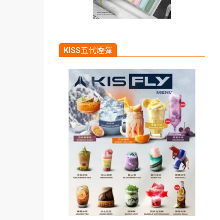
KISS五代煙彈