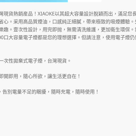
是台灣現貨熱銷産品！XIAOKE以其超大容量設計脫穎而出，滿足您
省心。采用高品質煙油，口感純正細膩，帶來極致的吸煙體驗。
樂趣。壹次性設計，用完即抛，無需清洗維護，更加衛生環保。
7500口大容量電子煙都是您的理想選擇。但請注意，使用電子煙仍
00口一次性拋棄式電子煙，台灣現貨。
即開即用，隨心所欲，讓生活更自在！
電接口，告別電量不足的睏擾，隨時充電，隨時使用！