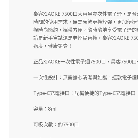
梟客XIAOKE 7500口大容量壹次性電子煙，
時間的使用需求，無需頻繁更換煙彈，更加便捷
觀時尚簡約，攜帶方便，隨時隨地享受電子煙的
論是新手嘗試還是老煙民替換，梟客XIAOKE 
適度，健康第壹！
正品XIAOKE一次性電子烟7500口，梟客75
一次性設計：無需擔心清潔與維護，這款電子煙
Type-C充電接口：配備便捷的Type-C充
容量：8ml
可吸次數：約7500口