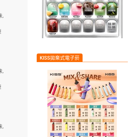
KISS拋棄式電子菸