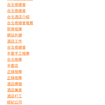
台北夜總會
台北夜總會
台北酒店介紹
台北夜總會推薦
邪骨按摩
網站外鏈
酒店工作
台北夜總會
半套手工按摩
台北按摩
半套店
正妹按摩
正妹按摩
酒店應徵
酒店兼差
酒店打工
經紀公司