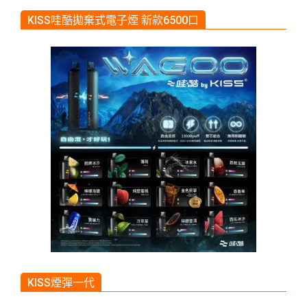
KISS哇酷拋棄式電子煙 新款6500口
KISS煙彈一代