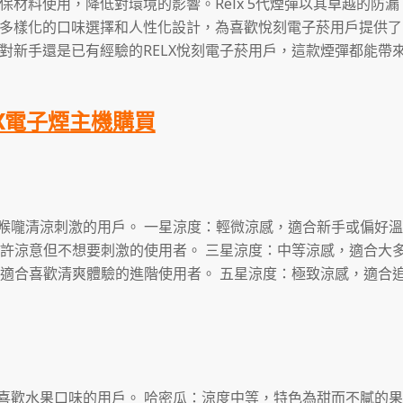
材料使用，降低對環境的影響。Relx 5代煙彈以其卓越的防漏
多樣化的口味選擇和人性化設計，為喜歡悅刻電子菸用戶提供了
對新手還是已有經驗的RELX悅刻電子菸用戶，這款煙彈都能帶
LX電子煙主機購買
喉嚨清涼刺激的用戶。 一星涼度：輕微涼感，適合新手或偏好溫
些許涼意但不想要刺激的使用者。 三星涼度：中等涼感，適合大
，適合喜歡清爽體驗的進階使用者。 五星涼度：極致涼感，適合
喜歡水果口味的用戶。 哈密瓜：涼度中等，特色為甜而不膩的果