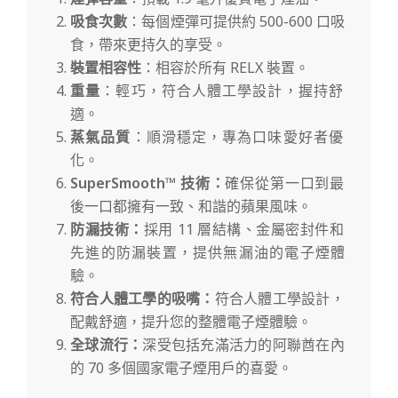
吸食次數
：每個煙彈可提供約 500-600 口吸
食，帶來更持久的享受。
裝置相容性
：相容於所有 RELX 裝置。
重量
：輕巧，符合人體工學設計，握持舒
適。
蒸氣品質
：順滑穩定，專為口味愛好者優
化。
SuperSmooth™ 技術：
確保從第一口到最
後一口都擁有一致、和諧的蘋果風味。
防漏技術：
採用 11 層結構、金屬密封件和
先進的防漏裝置，提供無漏油的電子煙體
驗。
符合人體工學的吸嘴：
符合人體工學設計，
配戴舒適，提升您的整體電子煙體驗。
全球流行：
深受包括充滿活力的阿聯酋在內
的 70 多個國家電子煙用戶的喜愛。