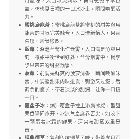
特風味，入口冰涼刺激，帶有微微草本香
氣，彷彿夏日裡的一口冰沙士，瞬間喚醒活
力。
蜜桃烏龍茶：
蜜桃烏龍茶將蜜桃的甜美與烏
龍茶的甘醇完美融合，入口清新怡人，果香
濃郁，茶韻悠長。
藍莓：
深邃蓝莓化作云雾，入口满是沁爽果
韵，酸甜平衡恰到好处，丝滑烟雾中，畅享
浆果带来的甜蜜微醺。
菠蘿：
前调是鲜爽的菠萝清香，瞬间唤醒味
蕾；中调酸甜果肉味迸发，刺激又过瘾；后
调余韵悠长，带着淡淡的甜润，让你一口接
一口。
覆盆子冰：
爆汁覆盆子撞上沁爽冰感，酸甜
果香瞬间炸开，冰凉气息席卷舌尖，如咬下
一颗裹着冰霜的鲜果，清爽与甜蜜双重暴
击。
經典煙草：
复刻传统烟草风味，带着岁月沉