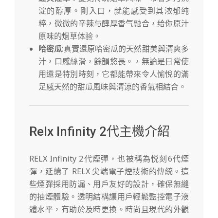
淀的醇厚。刚入口，就能感受到其浓郁纯
粹，微微的辛辣与醇厚香气融合，给你原汁
原味的烟草体验。
哈密瓜
:真實還原哈密瓜的天然甜美與清爽多
汁，口感絲滑，餘韻悠長。，無論是日常使
用還是特別時刻，它都能帶來令人愉悅的滿
足感天然的甜瓜風味與清涼的香氣相結合。
Relx Infinity 2代主機介紹
RELX Infinity 2代煙彈，也被稱為悦刻6代煙
彈，延續了 RELX 尖端電子煙技術的傳統。這
些煙彈採用防漏、用戶友好的設計，確保無縫
的抽煙體驗。透明結構讓用戶輕鬆監控電子液
體水平，有助於及時更換。時尚且現代的外觀