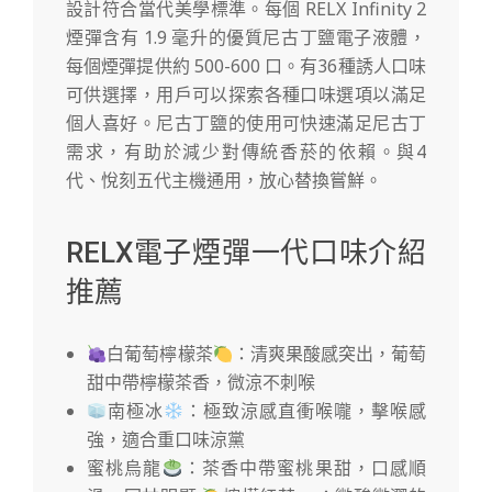
設計符合當代美學標準。每個 RELX Infinity 2
煙彈含有 1.9 毫升的優質尼古丁鹽電子液體，
每個煙彈提供約 500-600 口。有36種誘人口味
可供選擇，用戶可以探索各種口味選項以滿足
個人喜好。尼古丁鹽的使用可快速滿足尼古丁
需求，有助於減少對傳統香菸的依賴。與4
代、悅刻五代主機通用，放心替換嘗鮮。
RELX電子煙彈一代口味介紹
推薦
白葡萄檸檬茶
：清爽果酸感突出，葡萄
甜中帶檸檬茶香，微涼不刺喉
南極冰
：極致涼感直衝喉嚨，擊喉感
強，適合重口味涼黨
蜜桃烏龍
：茶香中帶蜜桃果甜，口感順