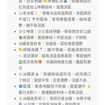
滑，回甘明顯
檸檬紅茶
：微酸微澀的
紅茶感加上檸檬提味，溫潤涼感
老冰棍
：懷舊冰品味道再現，涼感高但
不嗆口
利賓納：葡萄果醬感重，甜味濃
鬱，幾乎無涼感
沙士啤酒：沙士氣味明顯，帶些微苦甘口感
青蘋果：脆甜果味＋中度涼感，不刺喉
冰礦泉荔枝
：涼感高，荔枝香甜濃鬱
檸檬海鹽
：酸中帶鹹，尾韻清爽特別
清涼薄荷：超高涼度直衝鼻腔，喉感強烈
茗茶青梅
：茶韻與梅香交織，酸甜有層
次
冰礦泉
：無糖無味感的涼，純淨順口
綠豆：甜度中等，豆香濃鬱，涼感不高
藍莓：果香明顯但不刺鼻，甜度適中
礦力冰飲
：像運動飲料味＋清爽涼感
冰礦泉茉莉
：茉莉花香淡雅，冰爽不嗆
喉
可樂：可樂氣泡味濃，甜中帶涼