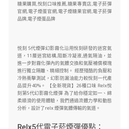
悦刻 5代煙彈幻影霧化沿用悅刻研發的迷宮氣
道，11層迷宮結構,阻斷冷凝液,通氣隔油，並
進一步對霧化彈內的氣體交換和氣壓補償模塊
進行獨立隔離、精細控制。 經歷殘酷的負壓和
冷熱衝擊測試，幻影防漏油能力較悅刻一代產
品提升40%。 【全新現貨】26種口味 Relx悅
刻第5代幻影霧化煙彈 為了給你穩定如一、綿
柔順滑的使用體驗，我們通過流體力學和動態
分析，設計了relx 煙彈氣體傳輸的氣道。
Relx5代電子菸煙彈優點：