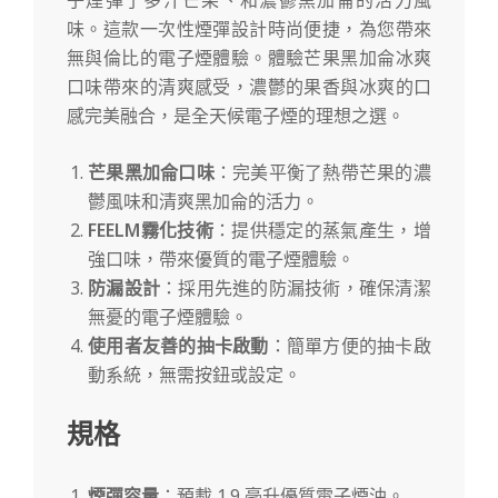
子煙彈了多汁芒果、和濃鬱黑加侖的活力風
味。這款一次性煙彈設計時尚便捷，為您帶來
無與倫比的電子煙體驗。體驗芒果黑加侖冰爽
口味帶來的清爽感受，濃鬱的果香與冰爽的口
感完美融合，是全天候電子煙的理想之選。
芒果黑加侖口味
：完美平衡了熱帶芒果的濃
鬱風味和清爽黑加侖的活力。
FEELM霧化技術
：提供穩定的蒸氣產生，增
強口味，帶來優質的電子煙體驗。
防漏設計
：採用先進的防漏技術，確保清潔
無憂的電子煙體驗。
使用者友善的抽卡啟動
：簡單方便的抽卡啟
動系統，無需按鈕或設定。
規格
煙彈容量
：預載 1.9 毫升優質電子煙油。