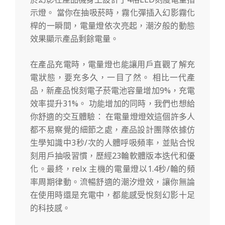
示燈。 當你在抽吸菸時，霧化彈插入幻影霧化
桿的一瞬間，電量燈依次亮起，潮汐般的動態
效果顯示產品剩餘電量。
在產品充電時，電量燈也能讓用戶直觀了解充
電狀態，要充多久，一目了然。 相比一代產
品，新產品悅刻電子菸電池容量增加9%，充電
效率提升31%。 功能增加的同時，我們也想給
你舒適的交互體驗： 在電量燈燈效這個許多人
都不易察覺的細節之處，產品設計團隊依據仿
生學知識中3秒/次的人體呼吸頻率，並貼合悅
刻用戶抽吸習慣，歷經23輪軟體版本迭代和優
化。最終，relx 主機的電量燈以1.4秒/輪的頻
率周期律動。流暢舒適的潮汐燈效，讓你無論
在使用時還是充電中，都能感受悅刻幻影十足
的科技感。