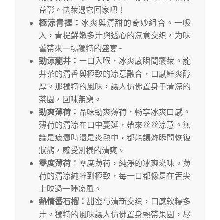
益彰。快萊選它回家吧！
極涼青提：
冰爽與清甜的奇妙組合。一吸
入，青提鮮嫩多汁與透心的凉意交织，为味
蕾帶來一場獨特的盛宴~
勁涼龍井：
一口入喉，冰爽感瞬間襲萊。龍
井茶的清香與極致的凉意融合，口感鮮爽醇
厚。那獨特的風味，讓人仿佛置身于清凉的
茶園，回味無窮。
勁爽薄荷：
品味勁爽薄荷，畅享冰爽口感。
薄荷的清凉在口中蔓延，帶來丝丝凉意。無
論是疲憊時還是炎熱中，都能讓妳瞬間恢復
狀態，感受別樣的清爽。
零度薄荷：
零度薄荷，純淨的冰爽滋味。薄
荷的清凉純粹到極致，每一口都像是在舌尖
上吹過一陣凉風。
熱情番石榴：
甜蜜与清新交织，口感软糯多
汁。獨特的風味讓人仿佛置身熱帶果園，尽