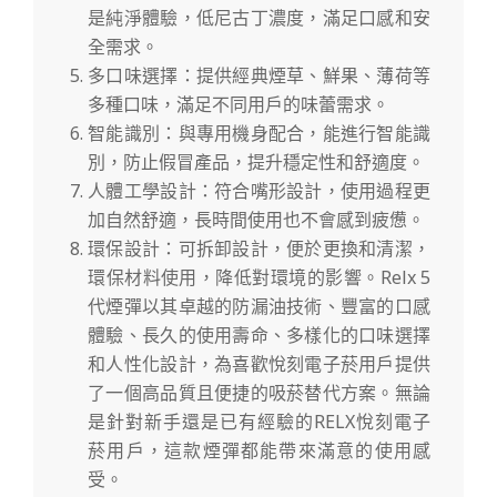
是純淨體驗，低尼古丁濃度，滿足口感和安
全需求。
多口味選擇：提供經典煙草、鮮果、薄荷等
多種口味，滿足不同用戶的味蕾需求。
智能識別：與專用機身配合，能進行智能識
別，防止假冒產品，提升穩定性和舒適度。
人體工學設計：符合嘴形設計，使用過程更
加自然舒適，長時間使用也不會感到疲憊。
環保設計：可拆卸設計，便於更換和清潔，
環保材料使用，降低對環境的影響。Relx 5
代煙彈以其卓越的防漏油技術、豐富的口感
體驗、長久的使用壽命、多樣化的口味選擇
和人性化設計，為喜歡悅刻電子菸用戶提供
了一個高品質且便捷的吸菸替代方案。無論
是針對新手還是已有經驗的RELX悅刻電子
菸用戶，這款煙彈都能帶來滿意的使用感
受。