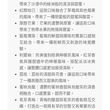
帶來了沙漠中的綠洲般的清涼與甜蜜。
紅顏知己：這款口味融合了草莓與其他莓果
的風味，帶來了一種戀愛般的甜蜜與酸澀。
厚醇芒果：芒果的濃鬱與厚實，讓這款口味
帶來了熱帶水果的熱情與豐富。
藍莓爆珠：藍莓的鮮甜與爆珠的驚喜口感相
互結合，帶來一種新鮮而又刺激的味覺體
驗。
利寶納：完美復刻經典檸檬茶風味，紅茶香
氣與酸甜適中的檸檬風味，搭配淡淡冰爽
感，讓整體口感更加順滑清新。
荔枝：荔枝的清甜與花香，讓這款口味帶來
了一種高雅而又甜美的風味。
蜜桃烏龍：濃鬱的蜜桃香甜與烏龍茶的清香
相融合，口感豐富，甜而不膩。
茗茶青梅：青梅的酸甜與茗茶的香氣相互交
織，打造出一款既有茶的甘醇又有果實的活