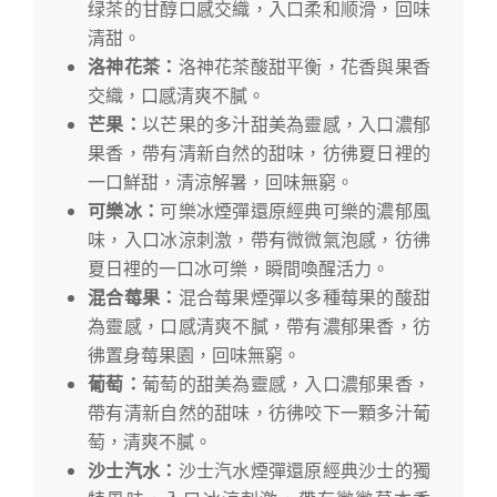
绿茶的甘醇口感交織，入口柔和顺滑，回味
清甜。
洛神花茶：
洛神花茶酸甜平衡，花香與果香
交織，口感清爽不膩。
芒果：
以芒果的多汁甜美為靈感，入口濃郁
果香，帶有清新自然的甜味，彷彿夏日裡的
一口鮮甜，清涼解暑，回味無窮。
可樂冰：
可樂冰煙彈還原經典可樂的濃郁風
味，入口冰涼刺激，帶有微微氣泡感，彷彿
夏日裡的一口冰可樂，瞬間喚醒活力。
混合莓果：
混合莓果煙彈以多種莓果的酸甜
為靈感，口感清爽不膩，帶有濃郁果香，彷
彿置身莓果園，回味無窮。
葡萄：
葡萄的甜美為靈感，入口濃郁果香，
帶有清新自然的甜味，彷彿咬下一顆多汁葡
萄，清爽不膩。
沙士汽水：
沙士汽水煙彈還原經典沙士的獨