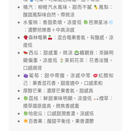
橘汽：柳橙汽水風味，甜而不膩
鳳梨：
酸甜鳳梨味自然，帶微涼
水蜜桃：香甜柔順，涼度低
芭樂星冰
：濃鬱芭樂香＋中高涼感
森林莓果
：混合莓果香氣，有酸感，涼
度低
西瓜：甜感重，微涼
鐵觀音：茶韻明
顯偏重，涼度低
茉莉花茶：花香淡雅，
口感順滑
葡萄：甜中帶酸、涼感中等
紅顏知
己：果香混花香，甜度適中，口感柔和
厚醇芒果：濃厚芒果香氣，甜感高
荔枝：鮮甜果味明顯，涼度低
煙草：
煙草還原度高，微焦香感重
哈密瓜：口感甜潤香濃，涼感低
百香果：酸甜平衡佳，果香濃鬱