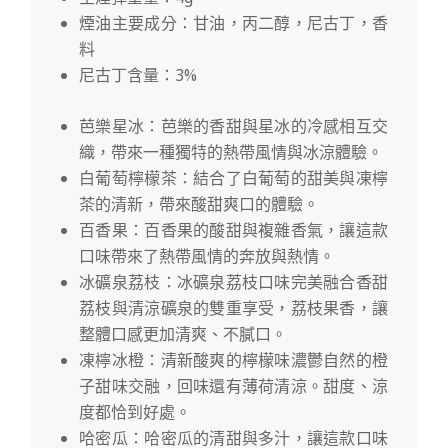
煙油主要成分：甘油，丙二醇，尼古丁，香
料
尼古丁含量：3%
芭樂星冰：芭樂的香甜與星冰的冷感相互交
織，帶來一種獨特的熱帶風情與冰涼體驗。
白葡萄檸檬茶：結合了白葡萄的甜美與凍檸
茶的清新，帶來酸甜爽口的體驗。
百香果：百香果的酸甜與複雜香氣，讓這款
口味帶來了熱帶風情的奔放與熱情。
冰礦泉荔枝：冰礦泉荔枝口味完美融合香甜
荔枝與清涼礦泉的雙重享受，荔枝果香，讓
整體口感更加清爽、不膩口。
凍檸冰橙：清新酸爽的檸檬味濃鬱自然的橙
子甜味交融，回味還有薄荷清涼。甜度、涼
度都恰到好處。
哈密瓜：哈密瓜的清甜與多汁，讓這款口味