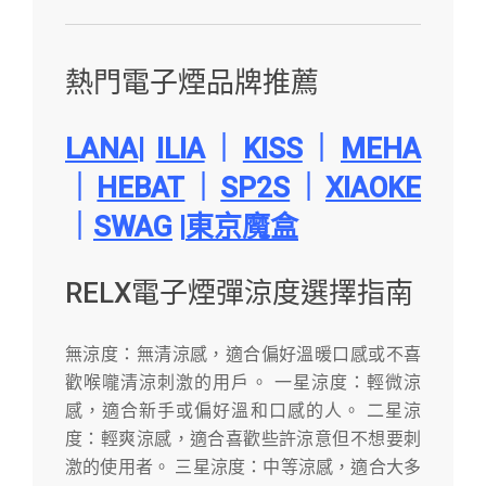
熱門電子煙品牌推薦
LANA
|
ILIA
｜
KISS
｜
MEHA
｜
HEBAT
｜
SP2S
｜
XIAOKE
｜
SWAG
|
東京魔盒
RELX電子煙彈涼度選擇指南
無涼度：無清涼感，適合偏好溫暖口感或不喜
歡喉嚨清涼刺激的用戶。 一星涼度：輕微涼
感，適合新手或偏好溫和口感的人。 二星涼
度：輕爽涼感，適合喜歡些許涼意但不想要刺
激的使用者。 三星涼度：中等涼感，適合大多