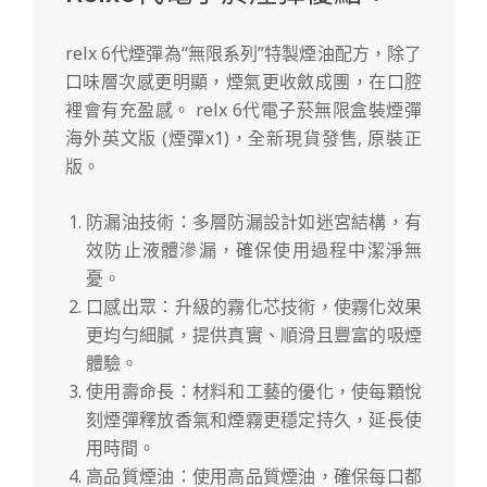
relx 6代煙彈為“無限系列”特製煙油配方，除了
口味層次感更明顯，煙氣更收斂成團，在口腔
裡會有充盈感。 relx 6代電子菸無限盒裝煙彈
海外英文版 (煙彈x1)，全新現貨發售, 原裝正
版。
防漏油技術：多層防漏設計如迷宮結構，有
效防止液體滲漏，確保使用過程中潔淨無
憂。
口感出眾：升級的霧化芯技術，使霧化效果
更均勻細膩，提供真實、順滑且豐富的吸煙
體驗。
使用壽命長：材料和工藝的優化，使每顆悅
刻煙彈釋放香氣和煙霧更穩定持久，延長使
用時間。
高品質煙油：使用高品質煙油，確保每口都