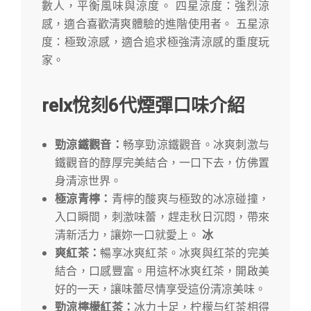
數人，平衡風味與涼度。 四星涼度：強烈涼
感，適合喜歡清爽體驗的進階使用者。 五星涼
度：極致涼感，適合追求極強清涼感的重度玩
家。
re
l
x悅刻
6代
煙彈口味介紹
勁涼鐵觀音：
畅享勁涼鐵觀音。冰爽刺激与
鐵觀音的醇厚完美結合，一口下去，仿佛置
身清涼世界。
極涼青檸：
青檸的酸爽与極致的冰凉碰撞，
入口瞬間，刺激味蕾，趕走秋日沉悶，帶來
清新活力，讓妳一口就愛上。
冰
爽紅茶：
暢享冰爽紅茶。冰爽與红茶的完美
結合，口感豐富。用這杯冰爽红茶，開啟美
好的一天，讓味蕾尽情享受這份清凉美味。
勁涼檸檬紅茶：
冰力十足，柠檬与红茶相得