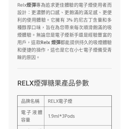
Relx
煙彈
專為追求更佳體驗的電子煙使用者而
設計：更濃鬱的口感、更飽滿的滿足感、更便
利的使用體驗。它擁有 3% 的尼古丁含量和多
種醇厚口味，旨在為您帶來每次順滑飽滿的吸
煙體驗。無論您是電子煙新手還是經驗豐富的
用戶，這款
Relx 煙彈
都能提供持久的吸煙體驗
和便捷的操作，這也是它在小七電子煙備受青
睞的原因。
RELX煙彈糖果產品參數
品牌名稱
RELX電子煙
電子液體
1.9ml*3Pods
容量