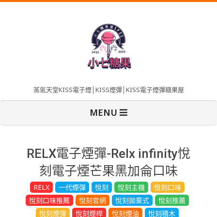
Skip
to
content
蒸氣天堂KISS電子煙│KISS煙彈│KISS電子煙彈糖果屋
Primary
MENU
Navigation
Menu
RELX電子煙彈-Relx infinity悅
刻電子煙芒果黑加侖口味
RELX
一代煙彈
悅刻
悅刻主機
悅刻口味
悅刻口味推薦
悅刻官網
悅刻拋棄式
悅刻推薦
悅刻煙彈
悅刻煙桿
悅刻煙油
悅刻積木