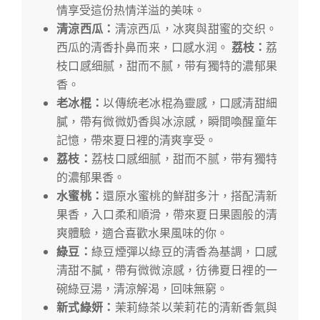
情享受這份热情洋溢的美味。
清涼西瓜：
清涼西瓜，冰爽與甜蜜的交织。
西瓜的清香扑鼻而来，口感水润。
荔枝：
荔
枝口感细腻，甜而不腻，带有獨特的濃郁果
香。
老
冰棍：
以傳統老冰棍為靈感，口感清甜細
膩，帶有微微奶香與冰涼感，瞬間喚醒童年
記憶，帶來夏日裡的清爽享受。
荔枝：
荔枝口感细腻，甜而不腻，带有獨特
的濃郁果香。
水蜜桃：
還原水蜜桃的鮮甜多汁，搭配清新
果香，入口柔和順滑，帶來夏日果園般的清
爽體驗，適合喜歡水果風味的你。
綠豆：
綠豆煙彈以綠豆的清香為基調，口感
清甜不膩，帶有微微涼感，彷彿夏日裡的一
碗綠豆湯，清涼解渴，回味無窮。
新式綠妍：
茉莉綠茶以茉莉花的清新香氣與