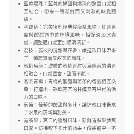
藍莓爆珠：藍莓的鮮甜與爆珠的驚喜口感相
互結合，帶來一種新鮮而又刺激的味覺體
驗。
利寶納：完美復刻經典檸檬茶風味，紅茶香
氣與酸甜適中的檸檬風味，搭配淡淡冰爽
感，讓整體口感更加順滑清新。
荔枝：荔枝的清甜與花香，讓這款口味帶來
了一種高雅而又甜美的風味。
蜜桃烏龍：濃鬱的蜜桃香甜與烏龍茶的清香
相融合，口感豐富，甜而不膩。
茗茶青梅：青梅的酸甜與茗茶的香氣相互交
織，打造出一款既有茶的甘醇又有果實的活
力的口味。
葡萄：葡萄的酸甜與多汁，讓這款口味帶來
了水果的清新與甜美。
青蘋果：爽口的酸甜風味，新鮮青蘋果脆爽
口感。彷彿咬下多汁的蘋果，酸甜適中，不