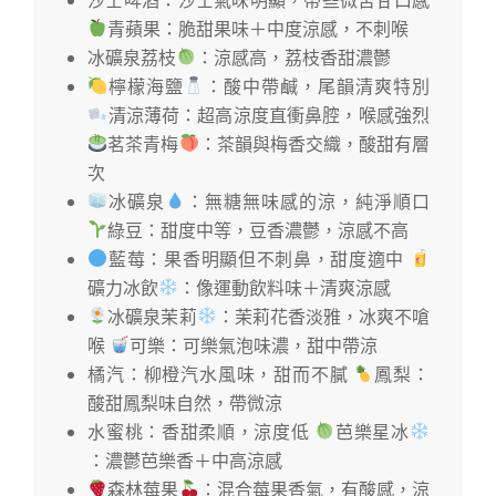
青蘋果：脆甜果味＋中度涼感，不刺喉
冰礦泉荔枝
：涼感高，荔枝香甜濃鬱
檸檬海鹽
：酸中帶鹹，尾韻清爽特別
清涼薄荷：超高涼度直衝鼻腔，喉感強烈
茗茶青梅
：茶韻與梅香交織，酸甜有層
次
冰礦泉
：無糖無味感的涼，純淨順口
綠豆：甜度中等，豆香濃鬱，涼感不高
藍莓：果香明顯但不刺鼻，甜度適中
礦力冰飲
：像運動飲料味＋清爽涼感
冰礦泉茉莉
：茉莉花香淡雅，冰爽不嗆
喉
可樂：可樂氣泡味濃，甜中帶涼
橘汽：柳橙汽水風味，甜而不膩
鳳梨：
酸甜鳳梨味自然，帶微涼
水蜜桃：香甜柔順，涼度低
芭樂星冰
：濃鬱芭樂香＋中高涼感
森林莓果
：混合莓果香氣，有酸感，涼