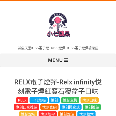
Skip
to
content
蒸氣天堂KISS電子煙│KISS煙彈│KISS電子煙彈糖果屋
Primary
MENU
Navigation
Menu
RELX電子煙彈-Relx infinity悅
刻電子煙紅寶石覆盆子口味
RELX
一代煙彈
悅刻
悅刻主機
悅刻口味
悅刻口味推薦
悅刻官網
悅刻拋棄式
悅刻推薦
悅刻煙彈
悅刻煙桿
悅刻煙油
悅刻積木