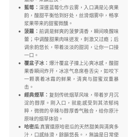
藍莓：
深邃蓝莓化作云雾，入口满是沁爽果
韵，酸甜平衡恰到好处，丝滑烟雾中，畅享
浆果带来的甜蜜微醺。
菠蘿：
前调是鲜爽的菠萝清香，瞬间唤醒味
蕾；中调酸甜果肉味迸发，刺激又过瘾；后
调余韵悠长，带着淡淡的甜润，让你一口接
一口。
覆盆子冰：
爆汁覆盆子撞上沁爽冰感，酸甜
果香瞬间炸开，冰凉气息席卷舌尖，如咬下
一颗裹着冰霜的鲜果，清爽与甜蜜双重暴
击。
經典煙草：
复刻传统烟草风味，带着岁月沉
淀的醇厚。刚入口，就能感受到其浓郁纯
粹，微微的辛辣与醇厚香气融合，给你原汁
原味的烟草体验。
哈密瓜
:真實還原哈密瓜的天然甜美與清爽多
汁，口感絲滑，餘韻悠長。，無論是日常使