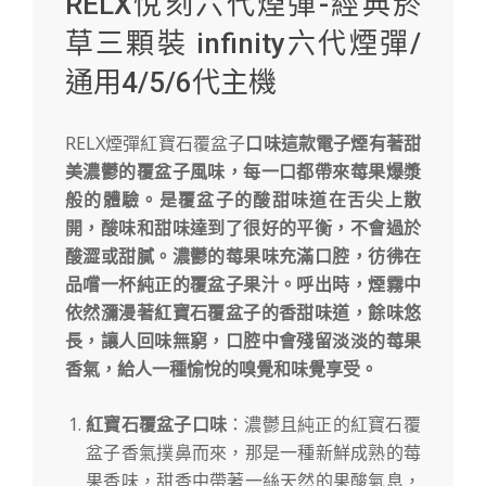
RELX悅刻六代煙彈-經典菸
草三顆裝 infinity六代煙彈/
通用4/5/6代主機
RELX煙彈紅寶石覆盆子
口味這款電子煙有著甜
美濃鬱的覆盆子風味，每一口都帶來莓果爆漿
般的體驗。是覆盆子的酸甜味道在舌尖上散
開，酸味和甜味達到了很好的平衡，不會過於
酸澀或甜膩。濃鬱的莓果味充滿口腔，彷彿在
品嚐一杯純正的覆盆子果汁。呼出時，煙霧中
依然瀰漫著紅寶石覆盆子的香甜味道，餘味悠
長，讓人回味無窮，口腔中會殘留淡淡的莓果
香氣，給人一種愉悅的嗅覺和味覺享受。
紅寶石覆盆子口味
：濃鬱且純正的紅寶石覆
盆子香氣撲鼻而來，那是一種新鮮成熟的莓
果香味，甜香中帶著一絲天然的果酸氣息，