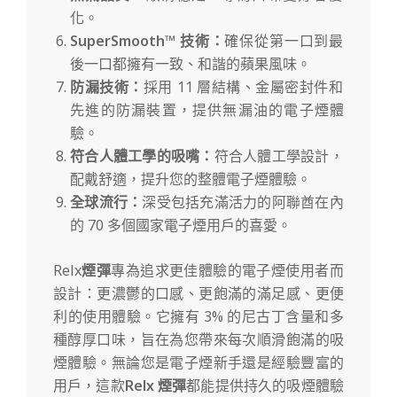
化。
SuperSmooth™ 技術：
確保從第一口到最
後一口都擁有一致、和諧的蘋果風味。
防漏技術：
採用 11 層結構、金屬密封件和
先進的防漏裝置，提供無漏油的電子煙體
驗。
符合人體工學的吸嘴：
符合人體工學設計，
配戴舒適，提升您的整體電子煙體驗。
全球流行：
深受包括充滿活力的阿聯酋在內
的 70 多個國家電子煙用戶的喜愛。
Relx
煙彈
專為追求更佳體驗的電子煙使用者而
設計：更濃鬱的口感、更飽滿的滿足感、更便
利的使用體驗。它擁有 3% 的尼古丁含量和多
種醇厚口味，旨在為您帶來每次順滑飽滿的吸
煙體驗。無論您是電子煙新手還是經驗豐富的
用戶，這款
Relx 煙彈
都能提供持久的吸煙體驗