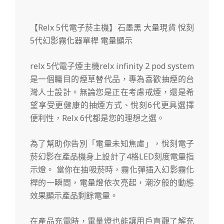
【Relx 5代電子菸主機】石墨黑 大量現貨 悅刻
5代幻影霧化器單桿 電量顯示
relx 5代電子煙主機relx infinity 2 pod system
是一個矚目的煙草替代品，專為喜歡抽煙的台
灣人士設計。無論您是正在考慮戒煙，還是希
望享受更健康的抽煙方式、悅刻6代更具選擇
便利性，Relx 6代都是您的理想之選。
為了幫助你告別「電量未知焦慮」，悅刻電子
菸幻影在產品機身上設計了4格LED刻度電量指
示燈。 當你在抽吸菸時，霧化彈插入幻影霧化
桿的一瞬間，電量燈依次亮起，潮汐般的動態
效果顯示產品剩餘電量。
在產品充電時，電量燈也能讓用戶直觀了解充