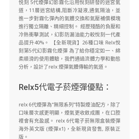
悦刻 5代煙彈幻影霧化沿用悅刻研發的迷宮氣
道，11層迷宮結構,阻斷冷凝液,通氣隔油，並
進一步對霧化彈內的氣體交換和氣壓補償模塊
進行獨立隔離、精細控制。 經歷殘酷的負壓和
冷熱衝擊測試，幻影防漏油能力較悅刻一代產
品提升40%。 【全新現貨】26種口味 Relx悅
刻第5代幻影霧化煙彈 為了給你穩定如一、綿
柔順滑的使用體驗，我們通過流體力學和動態
分析，設計了relx 煙彈氣體傳輸的氣道。
Relx5代電子菸煙彈優點：
relx 6代煙彈為“無限系列”特製煙油配方，除了
口味層次感更明顯，煙氣更收斂成團，在口腔
裡會有充盈感。 relx 6代電子菸無限盒裝煙彈
海外英文版 (煙彈x1)，全新現貨發售, 原裝正
版。