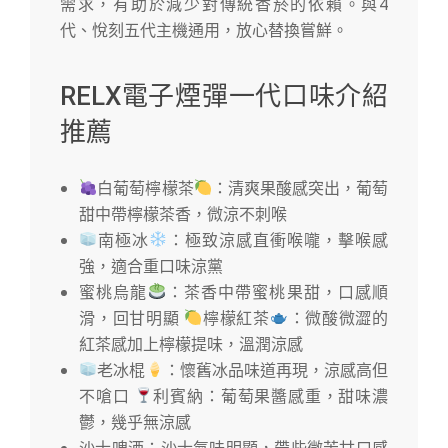
需求，有助於減少對傳統香菸的依賴。與4
代、悅刻五代主機通用，放心替換嘗鮮。
RELX電子煙彈一代口味介紹
推薦
白葡萄檸檬茶
：清爽果酸感突出，葡萄
甜中帶檸檬茶香，微涼不刺喉
南極冰
：極致涼感直衝喉嚨，擊喉感
強，適合重口味涼黨
蜜桃烏龍
：茶香中帶蜜桃果甜，口感順
滑，回甘明顯
檸檬紅茶
：微酸微澀的
紅茶感加上檸檬提味，溫潤涼感
老冰棍
：懷舊冰品味道再現，涼感高但
不嗆口
利賓納：葡萄果醬感重，甜味濃
鬱，幾乎無涼感
沙士啤酒：沙士氣味明顯，帶些微苦甘口感