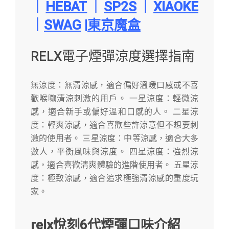
｜
HEBAT
｜
SP2S
｜
XIAOKE
｜
SWAG
|
東京魔盒
RELX電子煙彈涼度選擇指南
無涼度：無清涼感，適合偏好溫暖口感或不喜
歡喉嚨清涼刺激的用戶。 一星涼度：輕微涼
感，適合新手或偏好溫和口感的人。 二星涼
度：輕爽涼感，適合喜歡些許涼意但不想要刺
激的使用者。 三星涼度：中等涼感，適合大多
數人，平衡風味與涼度。 四星涼度：強烈涼
感，適合喜歡清爽體驗的進階使用者。 五星涼
度：極致涼感，適合追求極強清涼感的重度玩
家。
re
l
x悅刻
6代
煙彈口味介紹