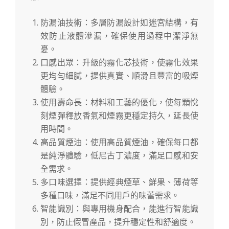
防漏油技術：多層防漏設計如迷宮結構，有
效防止液體滲漏，確保使用過程中潔淨無
憂。
口感出眾：升級的霧化芯技術，使霧化效果
更均勻細膩，提供真實、順滑且豐富的吸煙
體驗。
使用壽命長：材料和工藝的優化，使每顆悅
刻煙彈釋放香氣和煙霧更穩定持久，延長使
用時間。
高品質煙油：使用高品質煙油，確保每口都
是純淨體驗，低尼古丁濃度，滿足口感和安
全需求。
多口味選擇：提供經典煙草、鮮果、薄荷等
多種口味，滿足不同用戶的味蕾需求。
智能識別：與專用機身配合，能進行智能識
別，防止假冒產品，提升穩定性和舒適度。