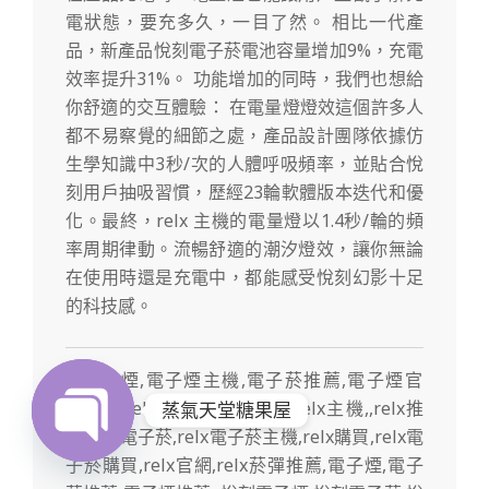
電狀態，要充多久，一目了然。 相比一代產
品，新產品悅刻電子菸電池容量增加9%，充電
效率提升31%。 功能增加的同時，我們也想給
你舒適的交互體驗： 在電量燈燈效這個許多人
都不易察覺的細節之處，產品設計團隊依據仿
生學知識中3秒/次的人體呼吸頻率，並貼合悅
刻用戶抽吸習慣，歷經23輪軟體版本迭代和優
化。最終，relx 主機的電量燈以1.4秒/輪的頻
率周期律動。流暢舒適的潮汐燈效，讓你無論
在使用時還是充電中，都能感受悅刻幻影十足
的科技感。
蒸氣天堂糖果屋
Open