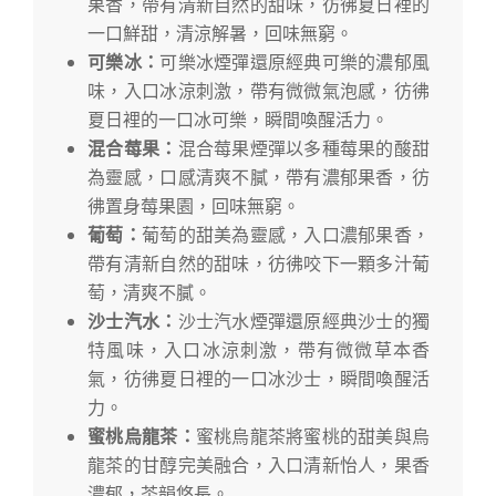
果香，帶有清新自然的甜味，彷彿夏日裡的
一口鮮甜，清涼解暑，回味無窮。
可樂冰：
可樂冰煙彈還原經典可樂的濃郁風
味，入口冰涼刺激，帶有微微氣泡感，彷彿
夏日裡的一口冰可樂，瞬間喚醒活力。
混合莓果：
混合莓果煙彈以多種莓果的酸甜
為靈感，口感清爽不膩，帶有濃郁果香，彷
彿置身莓果園，回味無窮。
葡萄：
葡萄的甜美為靈感，入口濃郁果香，
帶有清新自然的甜味，彷彿咬下一顆多汁葡
萄，清爽不膩。
沙士汽水：
沙士汽水煙彈還原經典沙士的獨
特風味，入口冰涼刺激，帶有微微草本香
氣，彷彿夏日裡的一口冰沙士，瞬間喚醒活
力。
蜜桃烏龍茶：
蜜桃烏龍茶將蜜桃的甜美與烏
龍茶的甘醇完美融合，入口清新怡人，果香
濃郁，茶韻悠長。