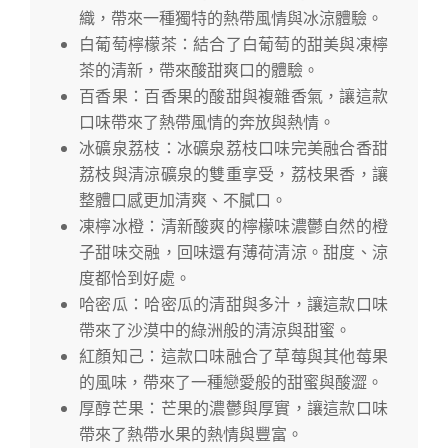
織，帶來一種獨特的熱帶風情與冰涼體驗。
白葡萄檸檬茶：結合了白葡萄的甜美與凍檸
茶的清新，帶來酸甜爽口的體驗。
百香果：百香果的酸甜與複雜香氣，讓這款
口味帶來了熱帶風情的奔放與熱情。
冰礦泉荔枝：冰礦泉荔枝口味完美融合香甜
荔枝與清涼礦泉的雙重享受，荔枝果香，讓
整體口感更加清爽、不膩口。
凍檸冰橙：清新酸爽的檸檬味濃鬱自然的橙
子甜味交融，回味還有薄荷清涼。甜度、涼
度都恰到好處。
哈密瓜：哈密瓜的清甜與多汁，讓這款口味
帶來了沙漠中的綠洲般的清涼與甜蜜。
紅顏知己：這款口味融合了草莓與其他莓果
的風味，帶來了一種戀愛般的甜蜜與酸澀。
厚醇芒果：芒果的濃鬱與厚實，讓這款口味
帶來了熱帶水果的熱情與豐富。