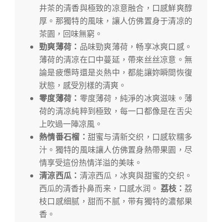
井茶的清香與極致的凉意融合，口感鮮爽醇
厚。那獨特的風味，讓人仿佛置身于清凉的
茶園，回味無窮。
勁爽薄荷：
品味勁爽薄荷，畅享冰爽口感。
薄荷的清凉在口中蔓延，帶來丝丝凉意。無
論是疲憊時還是炎熱中，都能讓妳瞬間恢復
狀態，感受別樣的清爽。
零度薄荷：
零度薄荷，純淨的冰爽滋味。薄
荷的清凉純粹到極致，每一口都像是在舌尖
上吹過一陣凉風。
熱情番石榴：
甜蜜与清新交织，口感软糯多
汁。獨特的風味讓人仿佛置身熱帶果園，尽
情享受這份热情洋溢的美味。
清涼西瓜：
清涼西瓜，冰爽與甜蜜的交织。
西瓜的清香扑鼻而来，口感水润。
荔枝：
荔
枝口感细腻，甜而不腻，带有獨特的濃郁果
香。