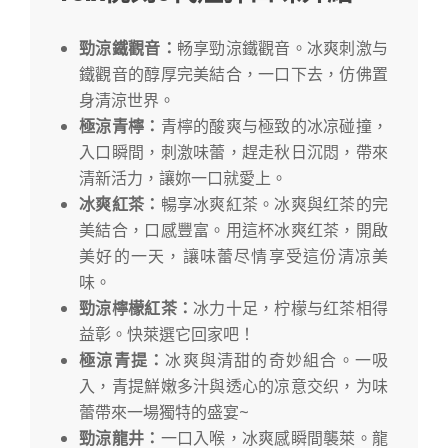
勁涼鐵觀音：
畅享勁涼鐵觀音。冰爽刺激与
鐵觀音的醇厚完美結合，一口下去，仿佛置
身清涼世界。
極涼青檸：
青檸的酸爽与極致的冰凉碰撞，
入口瞬間，刺激味蕾，趕走秋日沉悶，帶來
清新活力，讓妳一口就愛上。
冰
爽紅茶：
暢享冰爽紅茶。冰爽與红茶的完
美結合，口感豐富。用這杯冰爽红茶，開啟
美好的一天，讓味蕾尽情享受這份清凉美
味。
勁涼檸檬紅茶：
冰力十足，柠檬与红茶相得
益彰。快萊選它回家吧！
極涼青提：
冰爽與清甜的奇妙組合。一吸
入，青提鮮嫩多汁與透心的凉意交织，为味
蕾帶來一場獨特的盛宴~
勁涼龍井：
一口入喉，冰爽感瞬間襲萊。龍