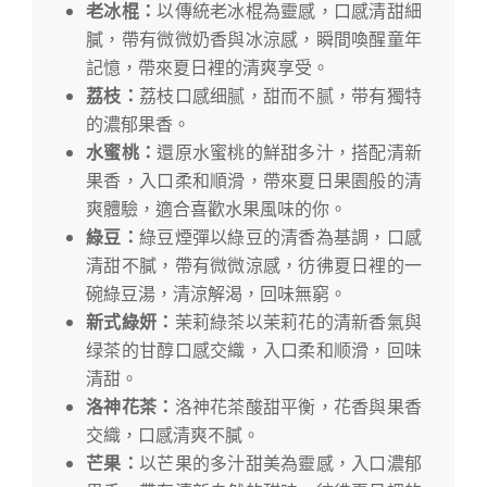
老
冰棍：
以傳統老冰棍為靈感，口感清甜細
膩，帶有微微奶香與冰涼感，瞬間喚醒童年
記憶，帶來夏日裡的清爽享受。
荔枝：
荔枝口感细腻，甜而不腻，带有獨特
的濃郁果香。
水蜜桃：
還原水蜜桃的鮮甜多汁，搭配清新
果香，入口柔和順滑，帶來夏日果園般的清
爽體驗，適合喜歡水果風味的你。
綠豆：
綠豆煙彈以綠豆的清香為基調，口感
清甜不膩，帶有微微涼感，彷彿夏日裡的一
碗綠豆湯，清涼解渴，回味無窮。
新式綠妍：
茉莉綠茶以茉莉花的清新香氣與
绿茶的甘醇口感交織，入口柔和顺滑，回味
清甜。
洛神花茶：
洛神花茶酸甜平衡，花香與果香
交織，口感清爽不膩。
芒果：
以芒果的多汁甜美為靈感，入口濃郁