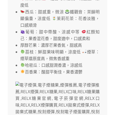
度低
西瓜：甜感重，微涼
鐵觀音：茶韻明
顯偏重，涼度低
茉莉花茶：花香淡雅，
口感順滑
葡萄：甜中帶酸、涼感中等
紅顏知
己：果香混花香，甜度適中，口感柔和
厚醇芒果：濃厚芒果香氣，甜感高
荔枝：鮮甜果味明顯，涼度低
煙草：
煙草還原度高，微焦香感重
哈密瓜：口感甜潤香濃，涼感低
百香果：酸甜平衡佳，果香濃鬱