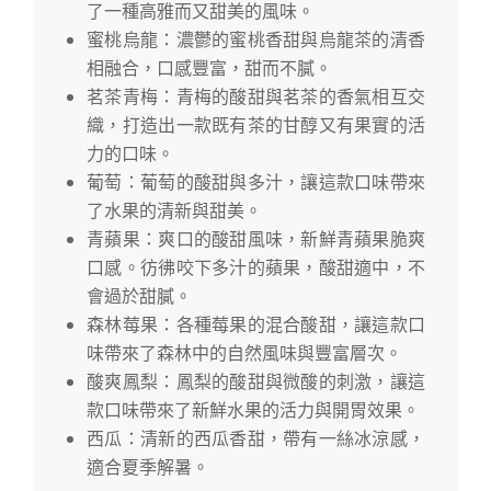
了一種高雅而又甜美的風味。
蜜桃烏龍：濃鬱的蜜桃香甜與烏龍茶的清香
相融合，口感豐富，甜而不膩。
茗茶青梅：青梅的酸甜與茗茶的香氣相互交
織，打造出一款既有茶的甘醇又有果實的活
力的口味。
葡萄：葡萄的酸甜與多汁，讓這款口味帶來
了水果的清新與甜美。
青蘋果：爽口的酸甜風味，新鮮青蘋果脆爽
口感。彷彿咬下多汁的蘋果，酸甜適中，不
會過於甜膩。
森林莓果：各種莓果的混合酸甜，讓這款口
味帶來了森林中的自然風味與豐富層次。
酸爽鳳梨：鳳梨的酸甜與微酸的刺激，讓這
款口味帶來了新鮮水果的活力與開胃效果。
西瓜：清新的西瓜香甜，帶有一絲冰涼感，
適合夏季解暑。