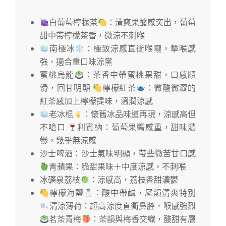
白葡萄檸檬茶
：清爽果酸感突出，葡萄
甜中帶檸檬茶香，微涼不刺喉
南極冰
：極致涼感直衝喉嚨，擊喉感
強，適合重口味涼黨
蜜桃烏龍
：茶香中帶蜜桃果甜，口感順
滑，回甘明顯
檸檬紅茶
：微酸微澀的
紅茶感加上檸檬提味，溫潤涼感
老冰棍
：懷舊冰品味道再現，涼感高但
不嗆口
利賓納：葡萄果醬感重，甜味濃
鬱，幾乎無涼感
沙士啤酒：沙士氣味明顯，帶些微苦甘口感
青蘋果：脆甜果味＋中度涼感，不刺喉
冰礦泉荔枝
：涼感高，荔枝香甜濃鬱
檸檬海鹽
：酸中帶鹹，尾韻清爽特別
清涼薄荷：超高涼度直衝鼻腔，喉感強烈
茗茶青梅
：茶韻與梅香交織，酸甜有層