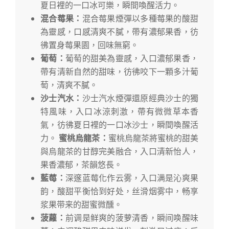
夏日裡的一口冰可樂，瞬間喚醒活力。
混合莓果：
混合莓果煙彈以多種莓果的酸甜
為靈感，口感清爽不膩，帶有濃郁果香，彷
彿置身莓果園，回味無窮。
葡萄：
葡萄的甜美為靈感，入口濃郁果香，
帶有清新自然的甜味，彷彿咬下一顆多汁葡
萄，清爽不膩。
沙士汽水：
沙士汽水煙彈還原經典沙士的獨
特風味，入口冰涼刺激，帶有微微草本香
氣，彷彿夏日裡的一口冰沙士，瞬間喚醒活
力。
蜜桃烏龍茶：
蜜桃烏龍茶將蜜桃的甜美
與烏龍茶的甘醇完美融合，入口清新怡人，
果香濃郁，茶韻悠長。
藍莓：
深邃蓝莓化作云雾，入口满是沁爽果
韵，酸甜平衡恰到好处，丝滑烟雾中，畅享
浆果带来的甜蜜微醺。
菠蘿：
前调是鲜爽的菠萝清香，瞬间唤醒味