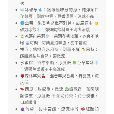
次
冰礦泉
：無糖無味感的涼，純淨順口
綠豆：甜度中等，豆香濃鬱，涼感不高
藍莓：果香明顯但不刺鼻，甜度適中
礦力冰飲
：像運動飲料味＋清爽涼感
冰礦泉茉莉
：茉莉花香淡雅，冰爽不嗆
喉
可樂：可樂氣泡味濃，甜中帶涼
橘汽：柳橙汽水風味，甜而不膩
鳳梨：
酸甜鳳梨味自然，帶微涼
水蜜桃：香甜柔順，涼度低
芭樂星冰
：濃鬱芭樂香＋中高涼感
森林莓果
：混合莓果香氣，有酸感，涼
度低
西瓜：甜感重，微涼
鐵觀音：茶韻明
顯偏重，涼度低
茉莉花茶：花香淡雅，
口感順滑
葡萄：甜中帶酸、涼感中等
紅顏知