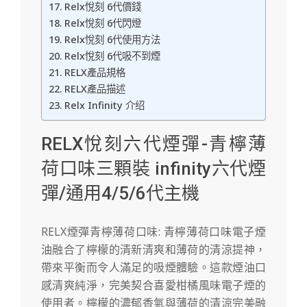
Relx悅刻 6代價錢
Relx悅刻 6代閃燈
Relx悅刻 6代使用方法
Relx悅刻 6代吸不到煙
RELX產品規格
RELX產品描述
Relx Infinity 介绍
RELX悅刻六代煙彈-青檸薄
荷口味三顆裝 infinity六代煙
彈/通用4/5/6代主機
RELX煙彈青檸薄荷口味: 青檸薄荷口味電子煙
油融合了檸檬的清新清爽和薄荷的清涼提神，
帶來平衡而令人滿足的吸煙體驗。這款煙油口
感清爽純淨，完美契合喜愛柑橘風味電子煙的
使用者。檸檬的濃郁香氣與薄荷的清涼完美融