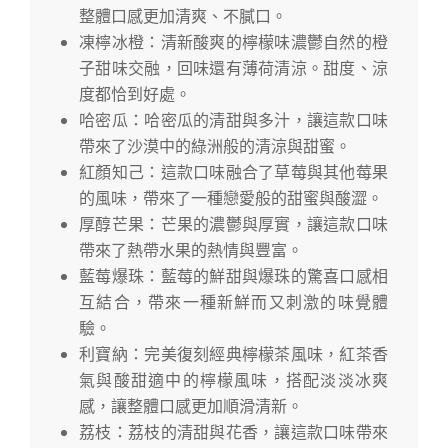
整體口感更加清爽、不膩口。
凍檸冰橙：清新酸爽的檸檬味濃鬱自然的橙
子甜味交融，回味還有薄荷清涼。甜度、涼
度都恰到好處。
哈密瓜：哈密瓜的清甜與多汁，讓這款口味
帶來了沙漠中的綠洲般的清涼與甜蜜。
紅顏知己：這款口味融合了草莓與其他莓果
的風味，帶來了一種戀愛般的甜蜜與酸澀。
厚醇芒果：芒果的濃鬱與厚實，讓這款口味
帶來了熱帶水果的熱情與豐富。
藍莓爆珠：藍莓的鮮甜與爆珠的驚喜口感相
互結合，帶來一種新鮮而又刺激的味覺體
驗。
利寶納：完美復刻經典檸檬茶風味，紅茶香
氣與酸甜適中的檸檬風味，搭配淡淡冰爽
感，讓整體口感更加順滑清新。
荔枝：荔枝的清甜與花香，讓這款口味帶來