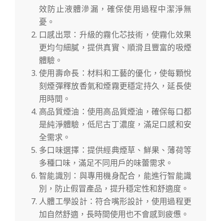
效防止液體滲漏，確保使用過程中潔淨無
憂。
口感出眾：升級的霧化芯技術，使霧化效果
更均勻細膩，提供真實、順滑且豐富的吸煙
體驗。
使用壽命長：材料和工藝的優化，使每顆悅
刻煙彈釋放香氣和煙霧更穩定持久，延長使
用時間。
高品質煙油：使用高品質煙油，確保每口都
是純淨體驗，低尼古丁濃度，滿足口感和安
全需求。
多口味選擇：提供經典煙草、鮮果、薄荷等
多種口味，滿足不同用戶的味蕾需求。
智能識別：與專用機身配合，能進行智能識
別，防止假冒產品，提升穩定性和舒適度。
人體工學設計：符合嘴形設計，使用過程更
加自然舒適，長時間使用也不會感到疲憊。