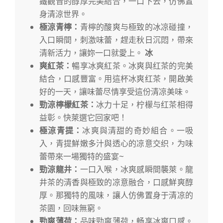
鐵觀音的醇厚完美結合，一口下去，仿佛置
身清涼世界。
極涼青檸：
青檸的酸爽与極致的冰凉碰撞，
入口瞬間，刺激味蕾，趕走秋日沉悶，帶來
清新活力，讓妳一口就愛上。
冰
爽紅茶：
暢享冰爽紅茶。冰爽與红茶的完美
結合，口感豐富。用這杯冰爽红茶，開啟美
好的一天，讓味蕾尽情享受這份清凉美味。
勁涼檸檬紅茶：
冰力十足，柠檬与红茶相得
益彰。快萊選它回家吧！
極涼青提：
冰爽與清甜的奇妙組合。一吸
入，青提鮮嫩多汁與透心的凉意交织，为味
蕾帶來一場獨特的盛宴~
勁涼龍井：
一口入喉，冰爽感瞬間襲萊。龍
井茶的清香與極致的凉意融合，口感鮮爽醇
厚。那獨特的風味，讓人仿佛置身于清凉的
茶園，回味無窮。
勁爽薄荷：
品味勁爽薄荷，畅享冰爽口感。