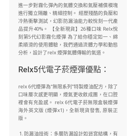
進一步對霧化彈內的氣體交換和氣壓補償模塊
進行獨立隔離、精細控制。 經歷殘酷的負壓和
冷熱衝擊測試，幻影防漏油能力較悅刻一代產
品提升40%。 【全新現貨】26種口味 Relx悅
刻第5代幻影霧化煙彈 為了給你穩定如一、綿
柔順滑的使用體驗，我們通過流體力學和動態
分析，設計了relx 煙彈氣體傳輸的氣道。
Relx5代電子菸煙彈優點：
relx 6代煙彈為“無限系列”特製煙油配方，除了
口味層次感更明顯，煙氣更收斂成團，在口腔
裡會有充盈感。 relx 6代電子菸無限盒裝煙彈
海外英文版 (煙彈x1)，全新現貨發售, 原裝正
版。
防漏油技術：多層防漏設計如迷宮結構，有