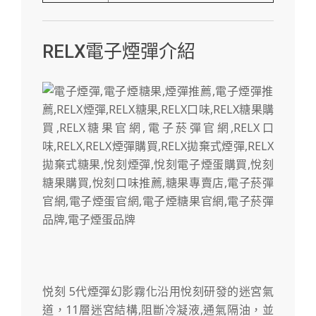
RELX電子煙彈介紹
悦刻 5代煙彈幻影霧化沿用悅刻研發的迷宮氣
道，11層迷宮結構,阻斷冷凝液,通氣隔油，並