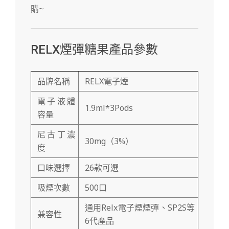
購~
RELX煙彈糖果產品參數
品牌名稱
RELX電子煙
電子液體
1.9ml*3Pods
容量
尼古丁濃
30mg（3%）
度
口味選擇
26款可選
吸煙次數
500口
通用Relx電子煙煙彈、SP2S等
兼容性
6代產品