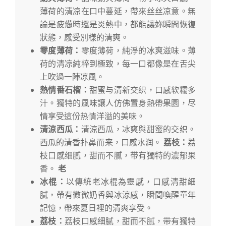
薄荷的清凉在口中蔓延，帶來丝丝凉意。無
論是疲憊時還是炎熱中，都能讓妳瞬間恢復
狀態，感受別樣的清爽。
零度薄荷：
零度薄荷，純淨的冰爽滋味。薄
荷的清凉純粹到極致，每一口都像是在舌尖
上吹過一陣凉風。
熱情番石榴：
甜蜜与清新交织，口感软糯多
汁。獨特的風味讓人仿佛置身熱帶果園，尽
情享受這份热情洋溢的美味。
清涼西瓜：
清涼西瓜，冰爽與甜蜜的交织。
西瓜的清香扑鼻而来，口感水润。
荔枝：
荔
枝口感细腻，甜而不腻，带有獨特的濃郁果
香。
老
冰棍：
以傳統老冰棍為靈感，口感清甜細
膩，帶有微微奶香與冰涼感，瞬間喚醒童年
記憶，帶來夏日裡的清爽享受。
荔枝：
荔枝口感细腻，甜而不腻，带有獨特