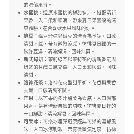
的濃郁果香。
水蜜桃：
還原水蜜桃的鮮甜多汁，搭配清新
果香，入口柔和順滑，帶來夏日果園般的清
爽體驗，適合喜歡水果風味的你。
綠豆：
綠豆煙彈以綠豆的清香為基調，口感
清甜不膩，帶有微微涼感，彷彿夏日裡的一
碗綠豆湯，清涼解渴，回味無窮。
新式綠妍：
茉莉綠茶以茉莉花的清新香氣與
绿茶的甘醇口感交織，入口柔和顺滑，回味
清甜。
洛神花茶：
洛神花茶酸甜平衡，花香與果香
交織，口感清爽不膩。
芒果：
以芒果的多汁甜美為靈感，入口濃郁
果香，帶有清新自然的甜味，彷彿夏日裡的
一口鮮甜，清涼解暑，回味無窮。
可樂冰：
可樂冰煙彈還原經典可樂的濃郁風
味，入口冰涼刺激，帶有微微氣泡感，彷彿