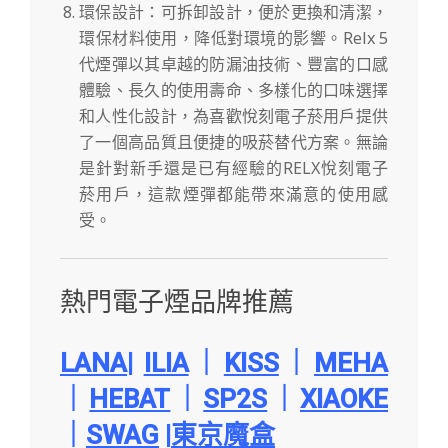
環保設計：可拆卸設計，便於更換和清潔，
環保材料使用，降低對環境的影響。Relx 5
代煙彈以其卓越的防漏油技術、豐富的口感
體驗、長久的使用壽命、多樣化的口味選擇
和人性化設計，為喜歡悅刻電子菸用戶提供
了一個高品質且便捷的吸菸替代方案。無論
是針對新手還是已有經驗的RELX悅刻電子
菸用戶，這款煙彈都能帶來滿意的使用感
受。
熱門電子煙品牌推薦
LANA
|
ILIA
｜
KISS
｜
MEHA
｜
HEBAT
｜
SP2S
｜
XIAOKE
｜
SWAG
|
東京魔盒