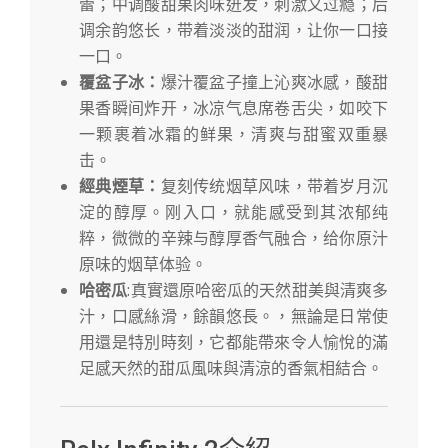
蕾；中调酸甜果肉味迸发，刺激又过瘾；后
调余韵悠长，带着淡淡的甜润，让你一口接
一口。
覆盆子冰：
爆汁覆盆子撞上沁爽冰感，酸甜
果香瞬间炸开，冰凉气息席卷舌尖，如咬下
一颗裹着冰霜的鲜果，清爽与甜蜜双重暴
击。
經典煙草：
复刻传统烟草风味，带着岁月沉
淀的醇厚。刚入口，就能感受到其浓郁纯
粹，微微的辛辣与醇厚香气融合，给你原汁
原味的烟草体验。
哈密瓜
:真實還原哈密瓜的天然甜美與清爽多
汁，口感絲滑，餘韻悠長。，無論是日常使
用還是特別時刻，它都能帶來令人愉悅的滿
足感天然的甜瓜風味與清涼的香氣相結合。