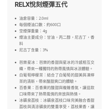
RELX悅刻煙彈五代
油倉容量：2.0ml
每個煙油口數：約600口
空煙彈重量：4g
煙油主要成分：甘油，丙二醇，尼古丁，香
料
尼古丁含量：3%
芭樂星冰：芭樂的香甜與星冰的冷感相互交
織，帶來一種獨特的熱帶風情與冰涼體驗。
白葡萄檸檬茶：結合了白葡萄的甜美與凍檸
茶的清新，帶來酸甜爽口的體驗。
百香果：百香果的酸甜與複雜香氣，讓這款
口味帶來了熱帶風情的奔放與熱情。
冰礦泉荔枝：冰礦泉荔枝口味完美融合香甜
荔枝與清涼礦泉的雙重享受，荔枝果香，讓