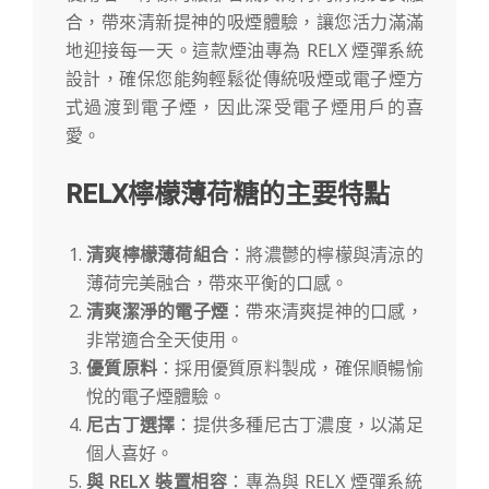
合，帶來清新提神的吸煙體驗，讓您活力滿滿
地迎接每一天。這款煙油專為 RELX 煙彈系統
設計，確保您能夠輕鬆從傳統吸煙或電子煙方
式過渡到電子煙，因此深受電子煙用戶的喜
愛。
RELX檸檬薄荷糖的主要特點
清爽檸檬薄荷組合
：將濃鬱的檸檬與清涼的
薄荷完美融合，帶來平衡的口感。
清爽潔淨的電子煙
：帶來清爽提神的口感，
非常適合全天使用。
優質原料
：採用優質原料製成，確保順暢愉
悅的電子煙體驗。
尼古丁選擇
：提供多種尼古丁濃度，以滿足
個人喜好。
與 RELX 裝置相容
：專為與 RELX 煙彈系統