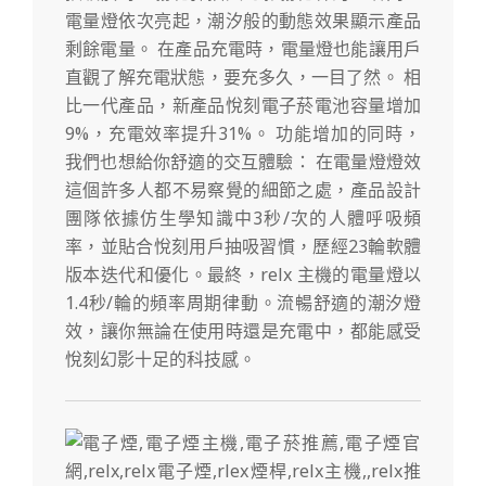
電量燈依次亮起，潮汐般的動態效果顯示產品
剩餘電量。 在產品充電時，電量燈也能讓用戶
直觀了解充電狀態，要充多久，一目了然。 相
比一代產品，新產品悅刻電子菸電池容量增加
9%，充電效率提升31%。 功能增加的同時，
我們也想給你舒適的交互體驗： 在電量燈燈效
這個許多人都不易察覺的細節之處，產品設計
團隊依據仿生學知識中3秒/次的人體呼吸頻
率，並貼合悅刻用戶抽吸習慣，歷經23輪軟體
版本迭代和優化。最終，relx 主機的電量燈以
1.4秒/輪的頻率周期律動。流暢舒適的潮汐燈
效，讓你無論在使用時還是充電中，都能感受
悅刻幻影十足的科技感。