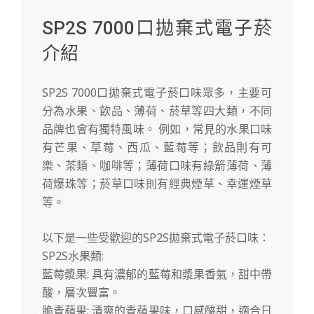
SP2S 7000口拋棄式電子菸
介紹
SP2S 7000口拋棄式電子菸口味眾多，主要可
分為水果、飲品、薄荷、菸草等四大類，不同
品牌也會有獨特風味。 例如，常見的水果口味
有芒果、草莓、西瓜、藍莓等；飲品則有可
樂、茶類、咖啡等；薄荷口味有綠箭薄荷、薄
荷爆珠等；菸草口味則有經典煙草、幸運煙草
等。
以下是一些受歡迎的SP2S拋棄式電子菸口味：
SP2S水果類:
藍莓漿果: 具有濃郁的藍莓和漿果香氣，甜中帶
酸，層次豐富。
脆青蘋果: 清爽的青蘋果味，口感酸甜，適合日