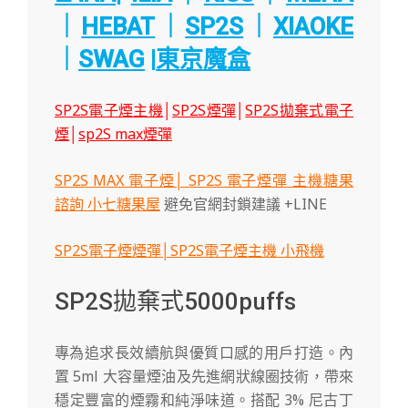
｜
HEBAT
｜
SP2S
｜
XIAOKE
｜
SWAG
|
東京魔盒
SP2S電子煙主機
│
SP2S煙彈
│
SP2S拋棄式電子
煙
│
sp2S max煙彈
SP2S MAX 電子煙│ SP2S 電子煙彈 主機糖果
諮詢 小七糖果屋
避免官網封鎖建議 +LINE
SP2S電子煙煙彈│SP2S電子煙主機 小飛機
SP2S拋棄式5000puffs
專為追求長效續航與優質口感的用戶打造。內
置 5ml 大容量煙油及先進網狀線圈技術，帶來
穩定豐富的煙霧和純淨味道。搭配 3% 尼古丁