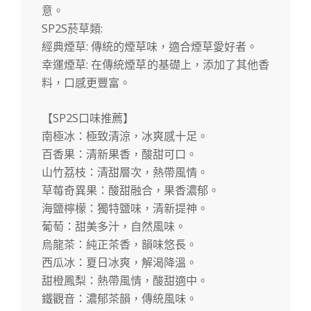
意。
SP2S菸草類:
經典煙草: 傳統的煙草味，適合煙草愛好者。
幸運煙草: 在傳統煙草的基礎上，添加了其他香
料，口感更豐富。
【SP2S口味推薦】
南極冰：極致清涼，冰爽感十足。
百香果：清新果香，酸甜可口。
山竹荔枝：清甜層次，熱帶風情。
草莓奇異果：酸甜融合，果香濃郁。
海鹽檸檬：獨特鹽味，清新提神。
葡萄：甜美多汁，自然風味。
烏龍茶：純正茶香，韻味悠長。
西瓜冰：夏日冰爽，解渴降溫。
甜橙鳳梨：熱帶風情，酸甜適中。
鐵觀音：濃郁茶韻，傳統風味。