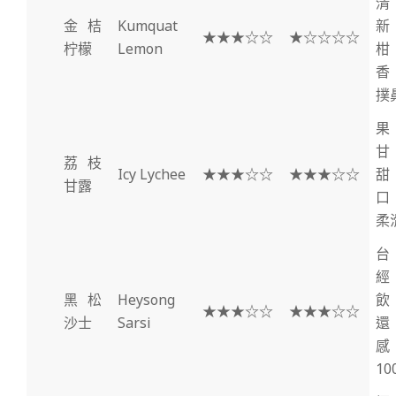
清
金桔
Kumquat
新
★★★☆☆
★☆☆☆☆
柠檬
Lemon
柑
香
撲
果
甘
荔枝
Icy Lychee
★★★☆☆
★★★☆☆
甜
甘露
口
柔
台
經
黑松
Heysong
飲
★★★☆☆
★★★☆☆
沙士
Sarsi
還
感
10