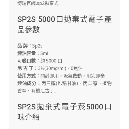
SP2S 5000口拋棄式電子產
品參數
品 牌：
Sp2s
煙油容量：
5ml
可吸口數：
約 5000 口
尼 古 丁：
3%(30mg/ml)，0焦油
使用方式：
開封即用，吸氣啟動，用完即棄
煙油成分：
丙三醇(也稱甘油)、丙二醇、植物
香精、有機尼古丁…
SP2S拋棄式電子菸5000口
味介紹