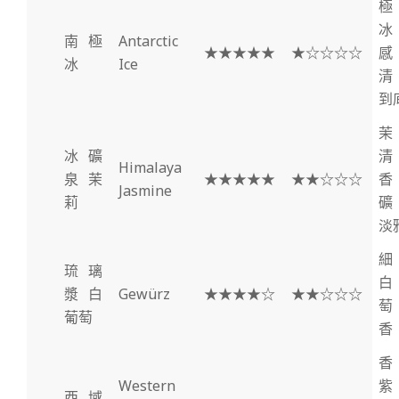
極
冰
南極
Antarctic
★★★★★
★☆☆☆☆
感
冰
Ice
清
到
茉
冰礦
清
Himalaya
泉茉
★★★★★
★★☆☆☆
香
Jasmine
莉
礦
淡
細
琉璃
白
漿白
Gewürz
★★★★☆
★★☆☆☆
萄
葡萄
香
香
Western
紫
西域