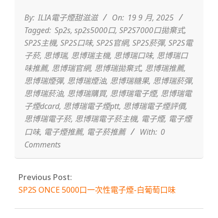
09-
19
By:
ILIA電子煙甜滋滋
On:
19 9 月, 2025
Tagged:
Sp2s
,
sp2s5000口
,
SP2S7000口拋棄式
,
SP2S主機
,
SP2S口味
,
SP2S官網
,
SP2S菸彈
,
SP2S電
子菸
,
思博瑞
,
思博瑞主機
,
思博瑞口味
,
思博瑞口
味推薦
,
思博瑞官網
,
思博瑞拋棄式
,
思博瑞推薦
,
思博瑞煙彈
,
思博瑞煙油
,
思博瑞糖果
,
思博瑞菸彈
,
思博瑞菸油
,
思博瑞購買
,
思博瑞電子煙
,
思博瑞電
子煙dcard
,
思博瑞電子煙ptt
,
思博瑞電子煙評價
,
思博瑞電子菸
,
思博瑞電子菸主機
,
電子煙
,
電子煙
口味
,
電子煙推薦
,
電子菸推薦
With:
0
Comments
Previous Post:
SP2S ONCE 5000口一次性電子煙-白葡萄口味