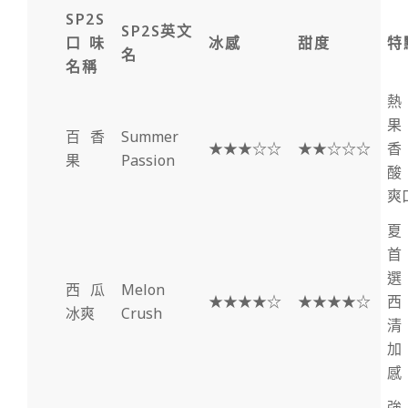
SP2S
SP2S英文
口味
冰感
甜度
特
名
名稱
熱
果
百香
Summer
★★★☆☆
★★☆☆☆
香
果
Passion
酸
爽
夏
首
選
西瓜
Melon
★★★★☆
★★★★☆
西
冰爽
Crush
清
加
感
強