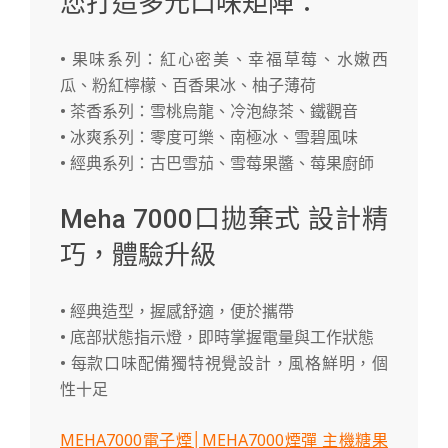
您打造多元口味矩陣：
• 果味系列：紅心密美、幸福草莓、水嫩西
瓜、粉紅檸檬、百香果冰、柚子薄荷
• 茶香系列：雪桃烏龍、冷泡綠茶、鐵觀音
• 冰爽系列：零度可樂、南極冰、雪碧風味
• 經典系列：古巴雪茄、雪莓果醬、莓果廚師
Meha 7000口拋棄式 設計精
巧，體驗升級
• 經典造型，握感舒適，便於攜帶
• 底部狀態指示燈，即時掌握電量與工作狀態
• 每款口味配備獨特視覺設計，風格鮮明，個
性十足
MEHA7000電子煙│MEHA7000煙彈 主機糖果