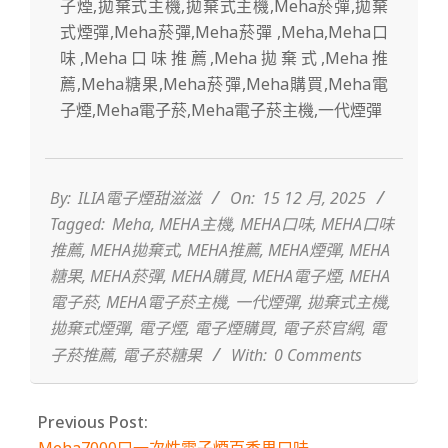
2025-
12-
15
By:
ILIA電子煙甜滋滋
On:
15 12 月, 2025
Tagged:
Meha
,
MEHA主機
,
MEHA口味
,
MEHA口味
推薦
,
MEHA拋棄式
,
MEHA推薦
,
MEHA煙彈
,
MEHA
糖果
,
MEHA菸彈
,
MEHA購買
,
MEHA電子煙
,
MEHA
電子菸
,
MEHA電子菸主機
,
一代煙彈
,
拋棄式主機
,
拋棄式煙彈
,
電子煙
,
電子煙購買
,
電子菸官網
,
電
子菸推薦
,
電子菸糖果
With:
0 Comments
Previous Post: