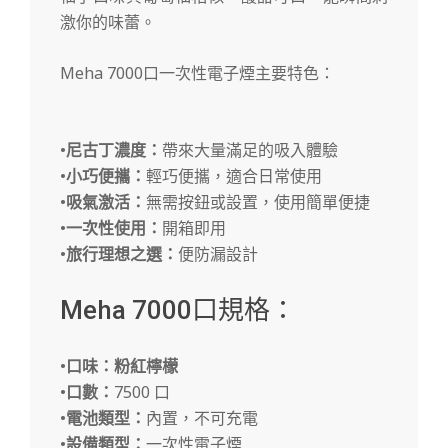
激你的味蕾。
Meha 7000口一次性電子煙
主要特色
：
•
尼古丁濃度：
帶來大量滿足的吸入體驗
•
小巧便攜：
輕巧便攜，適合日常使用
•
吸氣激活：
無需按鈕或設置，使用簡單便捷
•
一次性使用：
開箱即用
•
旅行理想之選：
便防漏設計
Meha 7000口
規格：
•
口味：粉紅檸檬
•
口數：
7500 口
•
電池類型：
內置，不可充電
•
設備類型：
一次性電子煙