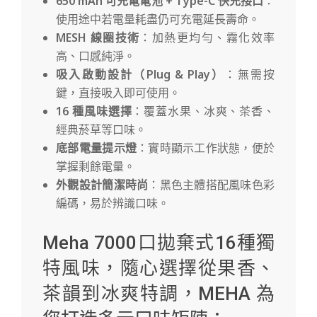
650 mAh 可充電電池 + Type-C 快充接口
：
使用途中若電量耗盡仍可充電延長壽命。
MESH 線圈技術
：加熱更均勻、霧化效率
高、口感純淨。
吸入啟動設計（Plug & Play）
：無需按
鍵，直接吸入即可使用。
16 種風味選擇
：覆蓋水果、冰爽、茶香、
經典菸草等口味。
底部電量提示燈
：實時顯示工作狀態，便於
掌握剩餘電量。
外觀設計簡潔時尚
：黑色主體搭配風味色彩
編碼，易於辨識口味。
Meha 7000口拋棄式16種獨
特風味，隨心選擇從果香、
茶韻到冰爽特調，MEHA 為