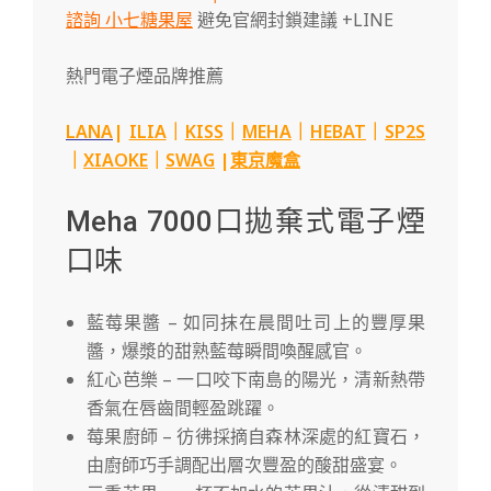
諮詢 小七糖果屋
避免官網封鎖建議 +LINE
熱門電子煙品牌推薦
LANA
|
ILIA
｜
KISS
｜
MEHA
｜
HEBAT
｜
SP2S
｜
XIAOKE
｜
SWAG
|
東京魔盒
Meha 7000口拋棄式電子煙
口味
藍莓果醬 – 如同抹在晨間吐司上的豐厚果
醬，爆漿的甜熟藍莓瞬間喚醒感官。
紅心芭樂 – 一口咬下南島的陽光，清新熱帶
香氣在唇齒間輕盈跳躍。
莓果廚師 – 彷彿採摘自森林深處的紅寶石，
由廚師巧手調配出層次豐盈的酸甜盛宴。