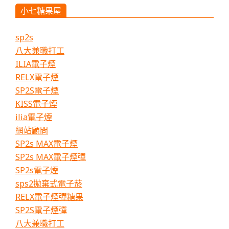
煙
小七糖果屋
官
網
sp2s
購
八大兼職打工
買
ILIA電子煙
推
薦
RELX電子煙
SP2S電子煙
KISS電子煙
ilia電子煙
網站顧問
SP2s MAX電子煙
SP2s MAX電子煙彈
SP2s電子煙
sps2拋棄式電子菸
RELX電子煙彈糖果
SP2S電子煙彈
八大兼職打工