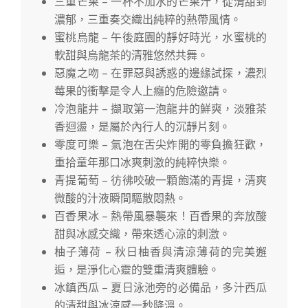
三重芒果 – 一杯不加水的芒果汁，從清甜到
濃郁，三重奏交織出純粹的熱帶風情。
蜜桃烏龍 – 午後庭園的靜好時光，水蜜桃的
軟甜與烏龍茶的清雅悠然共舞。
惡魔之吻 – 在罪惡與誘惑的邊緣試探，濃烈
莓果的衝擊是令人上癮的危險邀請。
冷泡龍井 – 擷取第一泡龍井的鮮爽，淡雅茶
香迴盪，是屬於內行人的沉靜片刻。
零度可樂 – 氣泡在舌尖炸開的零負擔狂歡，
重拾童年那口冰爽刺激的純粹快樂。
青提葡萄 – 彷彿咬破一顆飽滿的青提，清爽
微酸的汁液瞬間驅散悶熱。
百香果冰 – 熱帶風暴襲來！百香果的奔放酸
甜與冰感交織，帶來透心涼的刺激。
柚子薄荷 – 秋日柚香與清涼薄荷的完美邂
逅，是淨化心靈的雙重清爽體驗。
冰鎮西瓜 – 夏日泳池旁的必備品，多汁西瓜
的清甜與冰涼感一秒降溫。