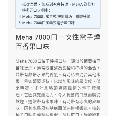
擇從果香、茶韻到冰爽特調，MEHA 為您打
造多元口味矩陣：
Meha 7000口拋棄式 設計精巧，體驗升級
Meha 7000口拋棄式電子煙口味
Meha 7000口一次性電子煙
百香果口味
Meha 7000口柚子檸檬口味
，類似於葡萄柚但
苦味更少，通常被描述為甜橙和檸檬的混合，
並帶有熱帶水果的香氣。有時也會混合其他水
果，例如葡萄或梨，以增加風味的層次感，帶
來明亮、多汁且略帶異國風情的電子煙體
驗。
它因其充滿活力、令人振奮的口感而廣受
歡迎，通常帶有水果味，有時帶有冰爽的底味
味，因其水果風味基底而帶有柑橘香氣。這款
柚子口味與葡萄柚相似，酸甜可口，能瞬間刺