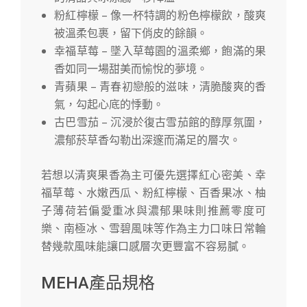
粉紅檸檬 – 像一杯特調的粉色檸檬飲，酸爽
被溫柔包裹，留下俏皮的餘韻。
幸福草莓 – 墜入草莓園的溫柔鄉，飽滿的果
香如同一場甜美而愉悅的夢境。
青蘋果 – 青春初戀般的滋味，清脆酸爽的香
氣，勾起心底的悸動。
古巴雪茄 – 沉浸於復古雪茄館的醇厚氛圍，
濃郁菸草香勾勒出深邃而滿足的層次。
若想以清爽果香為主可優先選擇紅心密美、幸
福草莓、水嫩西瓜、粉紅檸檬、百香果冰、柚
子薄荷若偏愛重冰與濃郁果味則推薦零度可
樂、南極冰、雪碧風味等作為主力口味日常輪
替幾款風味能讓口感層次更豐富不容易膩。
MEHA產品規格