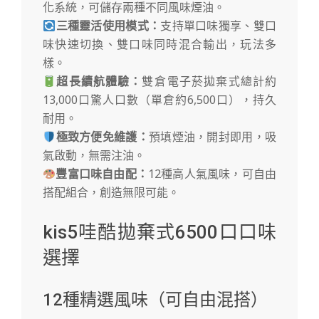
化系統，可儲存兩種不同風味煙油。
三種靈活使用模式：
支持單口味獨享、雙口
味快速切換、雙口味同時混合輸出，玩法多
樣。
超長續航體驗：
雙倉​​電子菸拋棄式總計約
13,000口驚人口數（單倉約6,500口），持久
耐用。
極致方便免維護：
預填煙油，開封即用，吸
氣啟動，無需注油。
豐富口味自由配：
12種高人氣風味，可自由
搭配組合，創造無限可能。
kis5哇酷拋棄式6500口口味
選擇
12種精選風味（可自由混搭）