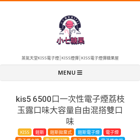
Skip
to
content
蒸氣天堂KISS電子煙│KISS煙彈│KISS電子煙彈糖果屋
Primary
MENU
Navigation
Menu
kis5 6500口一次性電子煙荔枝
玉露口味大容量自由混搭雙口
味
KISS
鎧斯
鎧斯拋棄式
鎧斯電子煙
電子煙