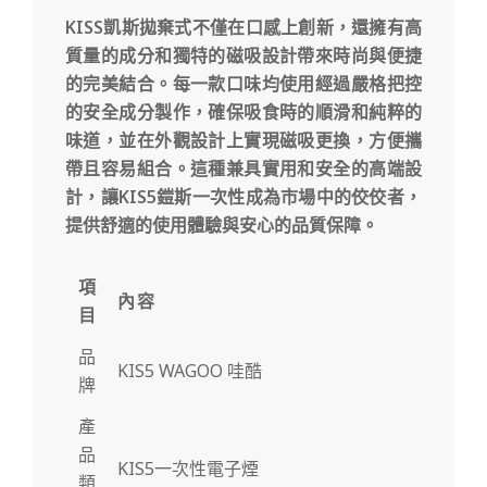
KISS凱斯拋棄式不僅在口感上創新，還擁有高
質量的成分和獨特的磁吸設計
帶來時尚與便捷
的完美結合。每一款口味均使用經過嚴格把控
的安全成分製作，
確保吸食時的順滑和純粹的
味道，並在外觀設計上實現磁吸更換，
方便攜
帶且容易組合。這種兼具實用和安全的高端設
計，
讓KIS5鎧斯一次性成為市場中的佼佼者，
提供舒適的使用體驗與安心的品質保障。
項
內容
目
品
KIS5 WAGOO 哇酷
牌
產
品
KIS5一次性電子煙
類