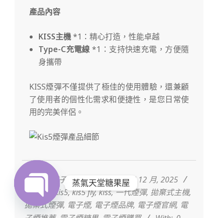
產品內容
KISS主機
*1：精心打造，性能卓越
Type-C充電線
*1：支持快速充電，方便隨
身攜帶
KISS煙彈不僅提供了極佳的使用體驗，還兼顧
了使用者的個性化需求和便捷性，是您日常使
用的完美伴侶。
2025-
12-
17
By:
ILIA電子煙甜滋滋
On:
17 12 月, 2025
蒸氣天堂糖果屋
Tagged:
kis5
,
kis5 fly
,
kiss
,
一代煙彈
,
拋棄式主機
,
拋棄式煙彈
,
電子煙
,
電子煙品牌
,
電子煙官網
,
電
Open