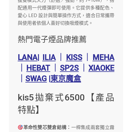
援雙模式火力（舒適／強勁，約 7–10W），搭
配通用一代煙彈即可使用。它提供多種配色、
愛心 LED 設計與簡單操作方式，適合日常攜帶
與使用者依個人喜好切換吸煙模式。
熱門電子煙品牌推薦
LANA
|
ILIA
｜
KISS
｜
MEHA
｜
HEBAT
｜
SP2S
｜
XIAOKE
｜
SWAG
|
東京魔盒
kis5拋棄式6500【產品
特點】
革命性雙芯雙倉結構：
一桿集成兩套獨立霧