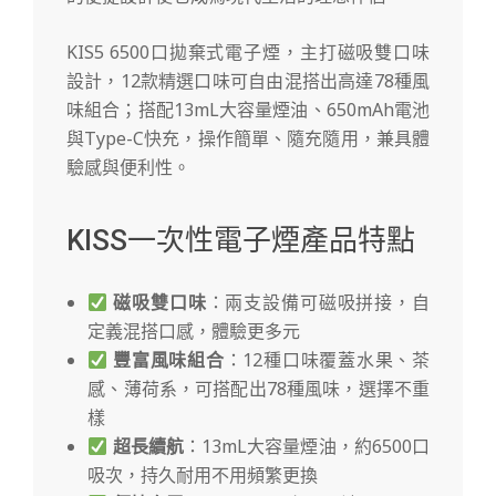
KIS5 6500口拋棄式電子煙，主打磁吸雙口味
設計，12款精選口味可自由混搭出高達78種風
味組合；搭配13mL大容量煙油、650mAh電池
與Type-C快充，操作簡單、隨充隨用，兼具體
驗感與便利性。
KISS一次性電子煙產品特點
磁吸雙口味
：兩支設備可磁吸拼接，自
定義混搭口感，體驗更多元
豐富風味組合
：12種口味覆蓋水果、茶
感、薄荷系，可搭配出78種風味，選擇不重
樣
超長續航
：13mL大容量煙油，約6500口
吸次，持久耐用不用頻繁更換