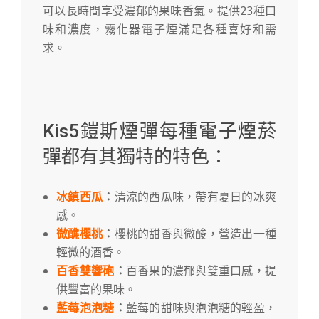
可以長時間享受濃郁的果味香氣。提供23種口
味和濃度，霧化器電子煙滿足各種喜好和需
求。
Kis5鎧斯煙彈每種電子煙菸
彈都有其獨特的特色：
冰鎮西瓜
：
清涼的西瓜味，帶有夏日的冰爽
感。
微醮櫻桃
：
櫻桃的甜香與微酸，營造出一種
輕微的酒香。
百香雙響砲
：
百香果的濃郁與雙重口感，提
供豐富的果味。
藍莓泡泡糖
：
藍莓的甜味與泡泡糖的輕盈，