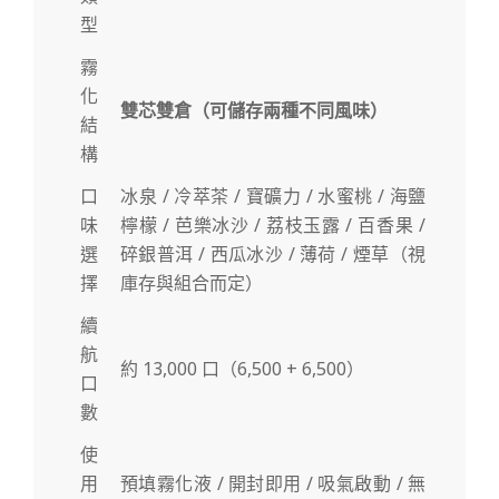
型
霧
化
雙芯雙倉（可儲存兩種不同風味）
結
構
口
冰泉 / 冷萃茶 / 寶礦力 / 水蜜桃 / 海鹽
味
檸檬 / 芭樂冰沙 / 荔枝玉露 / 百香果 /
選
碎銀普洱 / 西瓜冰沙 / 薄荷 / 煙草（視
擇
庫存與組合而定）
續
航
約 13,000 口（6,500 + 6,500）
口
數
使
用
預填霧化液 / 開封即用 / 吸氣啟動 / 無