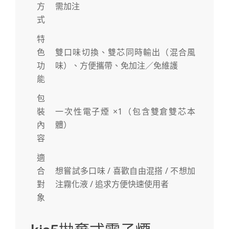
方
需加注
式
特
色
雙口味切換、雙芯同時輸出（混合風
功
味）、方便攜帶、免加注／免維護
能
包
裝
一次性電子煙 ×1（包含雙倉雙芯本
內
體）
容
適
合
想嘗試多口味 / 喜歡自由混搭 / 不想加
對
注霧化液 / 追求方便快速使用者
象