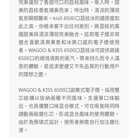
完美復刻了香甜可口的荔枝風味。吸入時，甜
美的荔枝香氣撲鼻而來；呼出時，清涼的薄荷
氣息瞬間襲來。kis5 6500口荔枝冰的還原度如
此之高，你根本嘗不出任何差別。將荔枝的異
國甜美與清涼薄荷完美融合。這款電子煙非常
適合喜歡清爽果香和冰爽口感的電子煙使用
者。WAGOO & KIS5 6500口荔枝冰可提供高達
6500口的順滑清爽的蒸汽，帶來持久而令人滿
意的體驗，是追求便捷又不失品質的行動用戶
的理想之選。
WAGOO & KIS5 6500口拋棄式電子煙，採用雙
芯結構以容納兩種不同風味。支援單口味輸
出，也具備雙口味混合模式，可在吸氣時同時
調動兩組霧化芯，形成混合風味的使用體驗。
由於為預填式設計，使用者無需自行加注霧化
液。