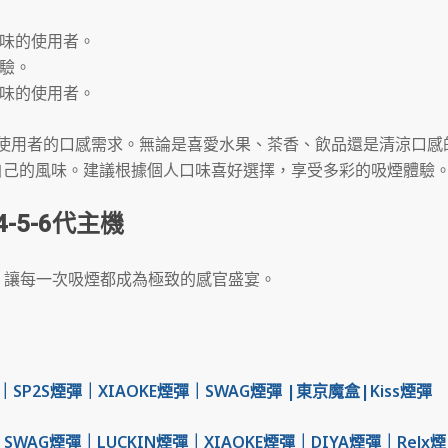
味的使用者。
驗。
味的使用者。
同使用者的口感需求。無論是喜愛水果、茶香、飲品還是清涼口感
適合自己的風味。建議根據個人口味喜好選擇，享受多彩的吸煙體驗
4-5-6代主機
受，讓每一次吸煙都成為極致的感官盛宴。
｜SP2S煙彈｜XIAOKE煙彈｜SWAG煙彈 |東京魔盒|
Kiss煙彈
SWAG煙彈｜LUCKIN煙彈｜XIAOKE煙彈｜DIYA煙彈｜Relx煙