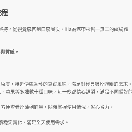
旅程
堅持。從視覺感官到口感層次，lila為您帶來獨一無二的繽紛體
格與質感。
的還原度，接近傳統香菸的真實風味，滿足對經典吸煙體驗的需求
、莓果等多達數十種口味，每一款都精心調製，滿足不同偏好
，方便查看煙油剩餘量，隨時掌握使用情況，省心省力。
，持續穩定霧化，滿足全天使用需求。