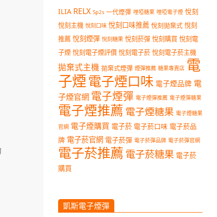
RELX
ILIA
悅刻
一代煙彈
哩啞糖果
哩啞電子煙
Sp2s
悅刻口味推薦
悅刻主機
悅刻拋棄式
悅刻
悅刻口味
悅刻煙彈
推薦
悅刻菸彈
悅刻購買
悅刻電
悅刻糖果
子煙
悅刻電子煙評價
悅刻電子菸
悅刻電子菸主機
電
拋棄式主機
拋棄式煙彈
煙彈推薦
糖果專賣店
子煙
電子煙口味
電
電子煙品牌
電子煙彈
子煙官網
電子煙彈推薦
電子煙彈糖果
電子煙推薦
電子煙糖果
電子煙糖果
電子煙購買
電子菸
電子菸口味
電子菸品
官網
。
電子菸官網
牌
電子菸彈
電子菸彈品牌
電子菸彈官網
電子菸推薦
的
電子菸糖果
電子菸
購買
凱斯電子煙彈