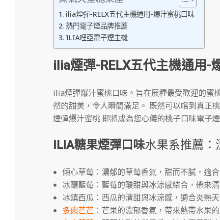
ilia煙彈-RELX五代主機通用-爆汁蜜桃口味
熱門電子煙品牌推薦
ILIA哩亞電子煙主機
ilia
煙彈-RELX
五代主機通用-
ilia煙彈爆汁蜜桃口味。旨在展種最受歡迎的
然的甜美，令人瞬間滿足。 既然可以嚐到真正桃
煙彈爆汁蜜桃 即將成為您心儀的桃子口味電子
ILIA糖果煙彈口味
水果系推薦：
傾心草莓：濃郁的草莓香氣，甜而不膩，適合
冰釀藍莓：藍莓的酸甜與冰涼感結合，帶來清
冰鎮西瓜：西瓜的清甜與冰涼感，適合炎熱天
多肉芒芒
：芒果的濃郁香氣，帶來熱帶水果的