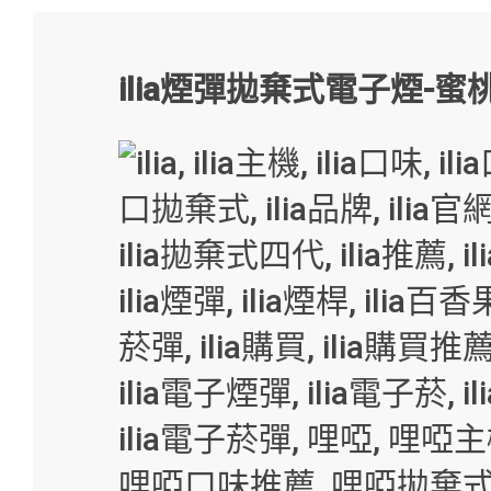
ilia煙彈拋棄式電子煙-