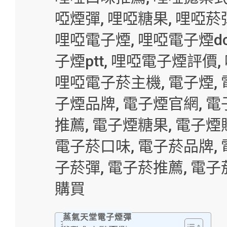
蒸氣天堂電子煙彈
蒸氣天堂糖果屋