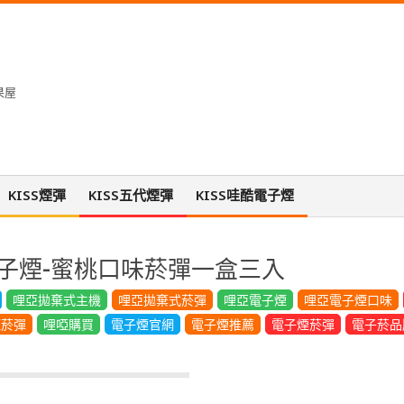
果屋
KISS煙彈
KISS五代煙彈
KISS哇酷電子煙
式電子煙-蜜桃口味菸彈一盒三入
哩亞拋棄式主機
哩亞拋棄式菸彈
哩亞電子煙
哩亞電子煙口味
啞菸彈
哩啞購買
電子煙官網
電子煙推薦
電子煙菸彈
電子菸品