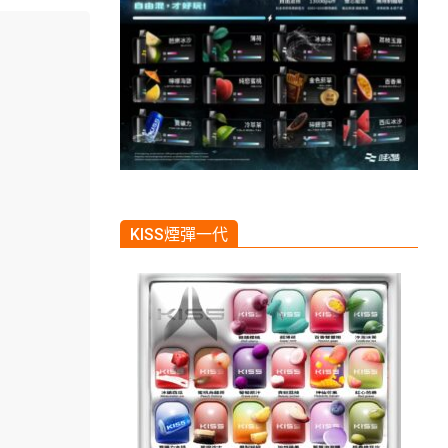
KISS煙彈一代