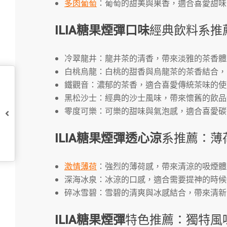
多肉葡萄
：葡萄的甜美與果香，適合喜愛甜味
ILIA糖果
煙彈口味
經典飲料系推
冷翠龍井：龍井茶的清香，帶來淡雅的茶香體
白桃烏龍：白桃的甜香與烏龍茶的茶香結合，
鐵觀音：濃郁的茶香，適合喜愛傳統茶味的使
黑松沙士：經典的沙士風味，帶來懷舊的飲品
零度可樂：可樂的甜味與氣泡感，適合喜愛碳
ILIA糖果煙彈透心涼
系推薦：薄
激情薄荷
：強烈的薄荷感，帶來清涼的吸煙體
深海冰泉：冰涼的口感，適合需要提神的時候
碎冰雪碧：雪碧的清爽與冰感結合，帶來清新
ILIA糖果煙彈
特色推薦：獨特風