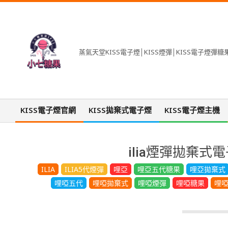
Skip
to
content
蒸氣天堂KISS電子煙│KISS煙彈│KISS電子煙彈糖
KISS電子煙官網
KISS拋棄式電子煙
KISS電子煙主機
Primary
Navigation
Menu
ilia煙彈拋棄
ILIA
ILIA5代煙彈
哩亞
哩亞五代糖果
哩亞拋棄式
哩啞五代
哩啞拋棄式
哩啞煙彈
哩啞糖果
哩