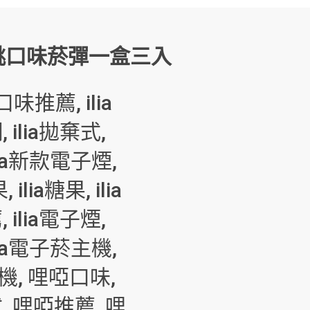
蜜桃口味菸彈一盒三入