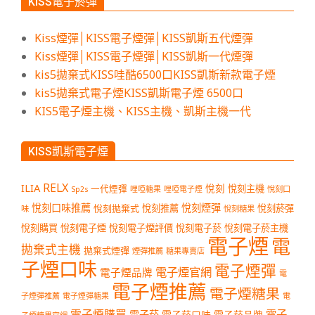
KISS電子菸彈
Kiss煙彈│KISS電子煙彈│KISS凱斯五代煙彈
Kiss煙彈│KISS電子煙彈│KISS凱斯一代煙彈
kis5拋棄式KISS哇酷6500口KISS凱斯新款電子煙
kis5拋棄式電子煙KISS凱斯電子煙 6500口
KIS5電子煙主機、KISS主機、凱斯主機一代
KISS凱斯電子煙
RELX
ILIA
悅刻
悅刻主機
一代煙彈
哩啞糖果
哩啞電子煙
悅刻口
Sp2s
悅刻口味推薦
悅刻煙彈
悅刻拋棄式
悅刻推薦
悅刻菸彈
味
悅刻糖果
悅刻購買
悅刻電子煙
悅刻電子煙評價
悅刻電子菸
悅刻電子菸主機
電子煙
電
拋棄式主機
拋棄式煙彈
煙彈推薦
糖果專賣店
子煙口味
電子煙彈
電子煙官網
電子煙品牌
電
電子煙推薦
電子煙糖果
子煙彈推薦
電子煙彈糖果
電
電子煙購買
電子
電子菸
電子菸口味
電子菸品牌