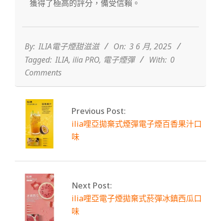
獲得了極高的評分，備受信賴。
2025-
06-
03
By:
ILIA電子煙甜滋滋
On:
3 6 月, 2025
Tagged:
ILIA
,
ilia PRO
,
電子煙彈
With:
0
Comments
Previous Post:
ilia哩亞拋棄式煙彈電子煙百香果汁口
味
Next Post:
ilia哩亞電子煙拋棄式菸彈冰鎮西瓜口
味