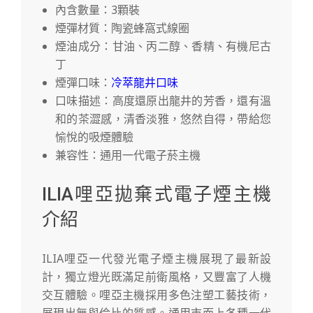
內含數量：3顆裝
煙彈材質：陶瓷蜂窩式線圈
煙油成分：甘油、丙二醇、香精、有機尼古
丁
煙彈口味：
冷萃龍井口味
口味描述：高度還原出龍井的芳香，還有溫
和的茶澀感，清香淡雅，悠然自得，帶給您
愉悅的吸煙體驗
兼容性：通用一代電子菸主機
ILIA哩亞拋棄式電子煙主機
介紹
ILIA哩亞一代發光電子煙主機展現了最新設
計，獨立燈光既滿足前衛風格，又豐富了人機
交互體驗。哩亞主機採用多色注塑工藝技術，
展現出無與倫比的質感。通用市面上各種一代