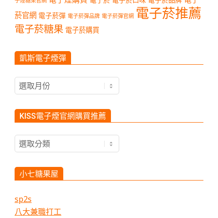
子煙糖果官網
電子菸推薦
菸官網
電子菸彈
電子菸彈品牌
電子菸彈官網
電子菸糖果
電子菸購買
凱斯電子煙彈
凱
斯
電
子
KISS電子煙官網購買推薦
煙
彈
KISS
電
子
煙
小七糖果屋
官
網
sp2s
購
八大兼職打工
買