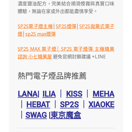
濃度鹽油配方，完美結合順滑煙霧與真實口味
體驗，無論在家或外出都能盡情享受。
SP2S電子煙主機
│
SP2S煙彈
│
SP2S拋棄式電子
煙
│
sp2S max煙彈
SP2S MAX 電子煙│ SP2S 電子煙彈 主機糖果
諮詢 小七糖果屋
避免官網封鎖建議 +LINE
熱門電子煙品牌推薦
LANA
|
ILIA
｜
KISS
｜
MEHA
｜
HEBAT
｜
SP2S
｜
XIAOKE
｜
SWAG
|
東京魔盒