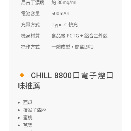
尼古丁濃度
約 30mg/ml
電池容量
500mAh
充電方式
Type-C 快充
機身材質
食品級 PCTG + 鋁合金外殼
操作方式
一體成型，開盒即抽
CHILL 8800口電子煙口
味推薦
西瓜
覆盆子森林
蜜桃
芭樂