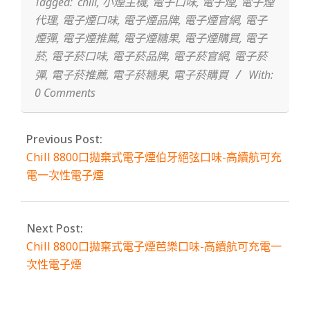
Tagged:
chill
,
小煙主機
,
電子口味
,
電子煙
,
電子煙
代理
,
電子煙口味
,
電子煙品牌
,
電子煙官網
,
電子
煙彈
,
電子煙推薦
,
電子煙糖果
,
電子煙購買
,
電子
菸
,
電子菸口味
,
電子菸品牌
,
電子菸官網
,
電子菸
彈
,
電子菸推薦
,
電子菸糖果
,
電子菸購買
With:
0 Comments
Previous Post:
Chill 8800口拋棄式電子煙伯牙絕弦口味-高續航可充
電一次性電子煙
Next Post:
Chill 8800口拋棄式電子煙芭樂口味-高續航可充電一
次性電子煙