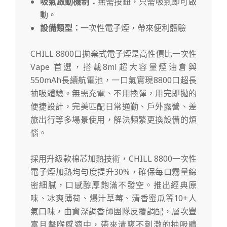
吸氣啟動機制：
無需按鈕，只需吸氣即可啟
動。
設備類型：
一次性電子煙，帶來便利體驗
CHILL 8800口拋棄式電子煙是高性價比一次性
Vape 首選，搭載8ml超大容量煙油倉與
550mAh長續航電池，一口氣實現8800口超長
抽吸體驗。無需充電、不用換彈，用完即拋的
便捷設計，完美匹配日常通勤、戶外露營、差
旅出行等多場景使用，解決頻繁更換設備的煩
惱。
採用升級款棉芯加熱技術，CHILL 8800一次性
電子煙加熱均勻度提升30%，確保每口霧量綿
密細膩，口感醇厚飽滿不發空。推出經典原
味、冰爽薄荷、爆汁草莓、清香蜜瓜等10+人
氣口味，由資深調香師團隊反覆調配，層次豐
富且擊喉感適中，帶來清爽不刺激的抽吸體