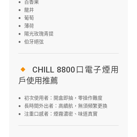
百香果
龍井
葡萄
薄荷
陽光玫瑰青提
伯牙絕弦
CHILL 8800口電子煙用
戶使用推薦
初次使用者：開盒即抽，零操作難度
長時間外出者：高續航，無須頻繁更換
注重口感者：煙霧濃密、味道真實