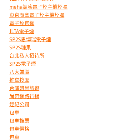
meha媚嗨電子煙主機煙彈
東京魔盒電子煙主機煙彈
電子煙官網
ILIA電子煙
SP2S思博瑞電子煙
SP2S糖果
台北私人招待所
SP2S電子煙
八大兼職
推拿按摩
台灣暗黑旅遊
尚奇網路行銷
經紀公司
包車
包車推薦
包車價格
包車