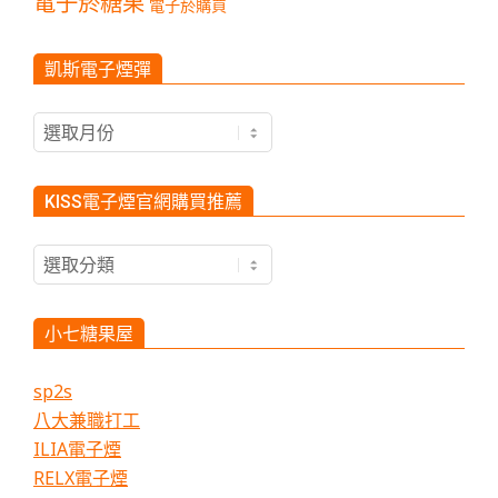
電子菸糖果
電子菸購買
凱斯電子煙彈
凱
斯
電
子
KISS電子煙官網購買推薦
煙
彈
KISS
電
子
煙
小七糖果屋
官
網
sp2s
購
八大兼職打工
買
ILIA電子煙
推
薦
RELX電子煙