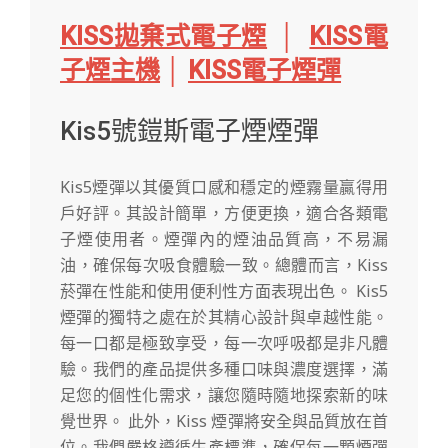
KISS拋棄式電子煙
│
KISS電
子煙主機
│
KISS電子煙彈
Kis5號鎧斯電子煙煙彈
Kis5煙彈以其優質口感和穩定的煙霧量贏得用
戶好評。其設計簡單，方便更換，適合各類電
子煙使用者。煙彈內的煙油品質高，不易漏
油，確保每次吸食體驗一致。總體而言，Kiss
菸彈在性能和使用便利性方面表現出色。 Kis5
煙彈的獨特之處在於其精心設計與卓越性能。
每一口都是極致享受，每一次呼吸都是非凡體
驗。我們的產品提供多種口味與濃度選擇，滿
足您的個性化需求，讓您隨時隨地探索新的味
覺世界。 此外，Kiss 煙彈將安全與品質放在首
位。我們嚴格遵循生產標準，確保每一顆煙彈