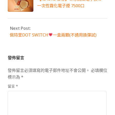
一次性霧化電子煙 7500口
Next Post:
佩特里DOT SWITCH
一盒兩顆(不通用換彈試)
發佈留言
發佈留言必須填寫的電子郵件地址不會公開。
必填欄位
標示為
*
留言
*