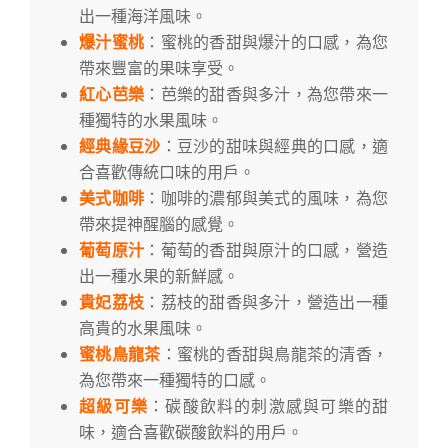
出一種海洋風味。
爆汁蜜桃
：蜜桃的香甜與爆汁的口感，為您
帶來豐富的果味享受。
紅心芭樂
：芭樂的甜香與多汁，為您帶來一
種獨特的水果風味。
經典緣豆沙
：豆沙的甜味與經典的口感，適
合喜歡傳統口味的用戶。
美式咖啡
：咖啡的濃郁與美式的風味，為您
帶來提神醒腦的感覺。
葡萄原汁
：葡萄的香甜與原汁的口感，營造
出一種水果的新鮮感。
貴妃荔枝
：荔枝的甜香與多汁，營造出一種
高貴的水果風味。
蜜桃鳥龍茶
：蜜桃的香甜與鳥龍茶的清香，
為您帶來一種獨特的口感。
超級可樂
：碳酸飲料的刺激感與可樂的甜
味，適合喜歡碳酸飲料的用戶。