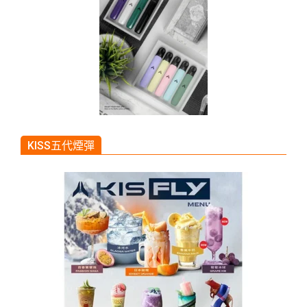
KISS五代煙彈