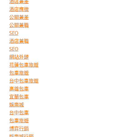
酒店兼差
酒店應徵
公關兼差
公關兼職
SEO
酒店兼職
SEO
網站外鏈
花蓮包車旅遊
包車旅遊
台中包車旅遊
高雄包車
宜蘭包車
娛樂城
台中包車
包車旅遊
博弈行銷
娛樂城行銷