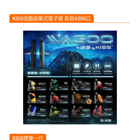
KISS哇酷拋棄式電子煙 新款6500口
KISS煙彈一代