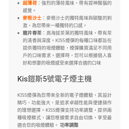
超薄荷
：強烈的薄荷風味，帶有提神醒腦的
感覺。
麥根沙士
：麥根沙士的獨特風味與碳酸的刺
激，為您帶來一種獨特的口感。
龍井春茶
：高海拔茶葉的獨特風味，帶有茶
的清香與深度。KIS5煙彈的每種口味都旨在
提供獨特的吸煙體驗，煙彈購買滿足不同用
戶的口味需求。選擇時，您可以根據個人喜
好和想要的吸煙感受來選擇合適的口味
Kis鎧斯5號電子煙主機
KIS5煙彈為您帶來全新的電子煙體驗，其設計
精巧、功能強大，是追求卓越性能與便捷操作
的理想選擇。KISS煙彈支持功率調整，提供兩
種吸煙模式，讓您根據需求自由切換，享受最
適合您的吸煙體驗。
功率調整