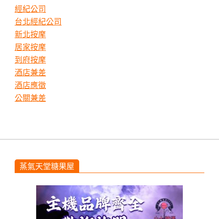
經紀公司
台北經紀公司
新北按摩
居家按摩
到府按摩
酒店兼差
酒店應徵
公關兼差
蒸氣天堂糖果屋