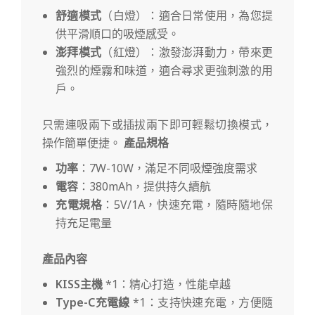
舒適模式
（白燈）：適合日常使用，為您提
供平滑順口的吸煙感受。
澎拜模式
（紅燈）：激發澎湃動力，帶來更
強烈的煙霧和味道，適合尋求更強刺激的用
戶。
只需連吸兩下或插拔兩下即可輕鬆切換模式，
操作簡單便捷。
產品規格
功率
：7W-10W，滿足不同吸煙強度需求
電容
：380mAh，提供持久續航
充電規格
：5V/1A，快速充電，隨時隨地保
持充足電量
產品內容
KISS主機
*1：精心打造，性能卓越
Type-C充電線
*1：支持快速充電，方便隨