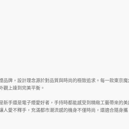
煙品牌，設計理念源於對品質與時尚的極致追求。每一款東京魔
外觀上達到完美平衡。
是新手還是電子煙愛好者，手持時都能感受到精緻工藝帶來的美
讓人愛不釋手，充滿都市潮流感的機身不僅時尚，還適合隨身攜