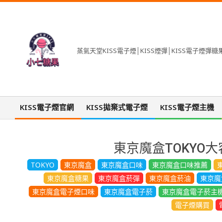
Skip
to
content
蒸氣天堂KISS電子煙│KISS煙彈│KISS電子煙彈糖
KISS電子煙官網
KISS拋棄式電子煙
KISS電子煙主機
Primary
Navigation
Menu
東京魔盒TOKYO
TOKYO
東京魔盒
東京魔盒口味
東京魔盒口味推薦
東京魔盒糖果
東京魔盒菸彈
東京魔盒菸油
東京魔
東京魔盒電子煙口味
東京魔盒電子菸
東京魔盒電子菸主
電子煙購買