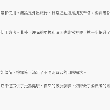
攜帶和使用。無論是外出旅行、日常通勤還是朋友聚會，消費者
握使用方法。此外，煙彈的更換和清潔也非常方便，進一步提升
，如薄荷、檸檬等，滿足了不同消費者的口味需求。
。它不僅提供了更為健康、自然的吸菸體驗，還降低了消費者的