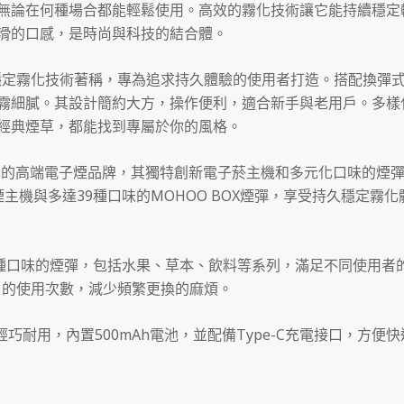
無論在何種場合都能輕鬆使用。高效的霧化技術讓它能持續穩定
滑的口感，是時尚與科技的結合體。
與穩定霧化技術著稱，專為追求持久體驗的使用者打造。搭配換彈
霧細膩。其設計簡約大方，操作便利，適合新手與老用戶。多樣
經典煙草，都能找到專屬於你的風格。
源自日本的高端電子煙品牌，其獨特創新電子菸主機和多元化口味的煙
煙主機與多達39種口味的MOHOO BOX煙彈，享受持久穩定霧化
供多達39種口味的煙彈，包括水果、草本、飲料等系列，滿足不同使用者
00口的使用次數，減少頻繁更換的麻煩。
巧耐用，內置500mAh電池，並配備Type-C充電接口，方便快