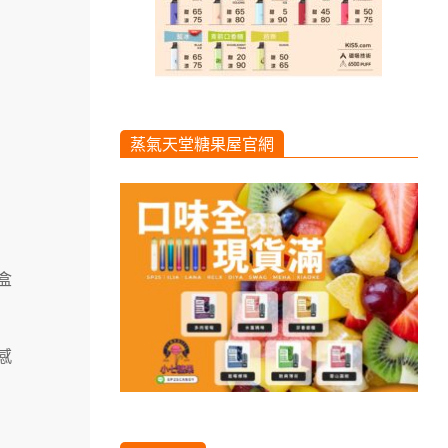
蒸氣天堂糖果屋官網
盒
感