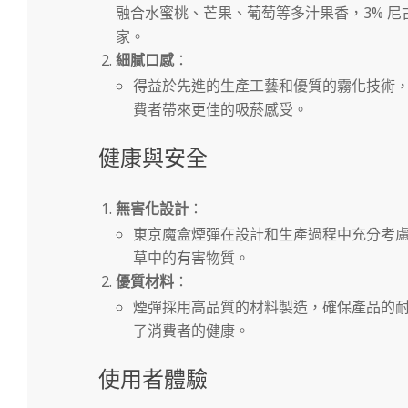
融合水蜜桃、芒果、葡萄等多汁果香，3% 尼
家。
細膩口感
：
得益於先進的生產工藝和優質的霧化技術
費者帶來更佳的吸菸感受。
健康與安全
無害化設計
：
東京魔盒煙彈在設計和生產過程中充分考
草中的有害物質。
優質材料
：
煙彈採用高品質的材料製造，確保產品的
了消費者的健康。
使用者體驗