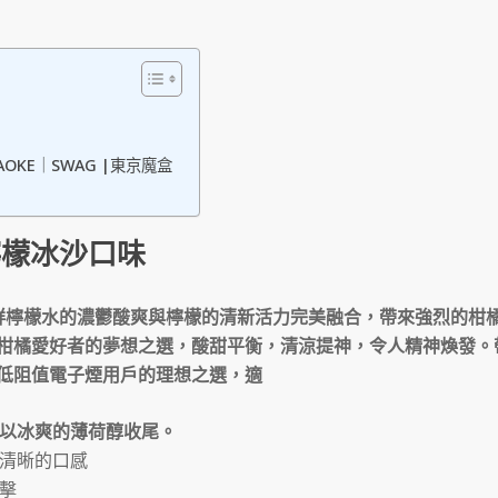
XIAOKE｜SWAG |東京魔盒
檸檬冰沙口味
新鮮檸檬水的濃鬱酸爽與檸檬的清新活力完美融合，帶來強烈的柑
柑橘愛好者的夢想之選，酸甜平衡，清涼提神，令人精神煥發。
低阻值電子煙用戶的理想之選，適
以冰爽的薄荷醇收尾。
清晰的口感
擊