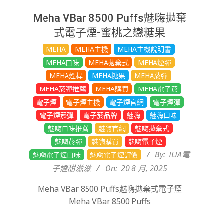
Meha VBar 8500 Puffs魅嗨拋棄
式電子煙-蜜桃之戀糖果
2025-
MEHA
MEHA主機
MEHA主機說明書
08-
MEHA口味
MEHA拋棄式
MEHA煙彈
20
MEHA煙桿
MEHA糖果
MEHA菸彈
MEHA菸彈推薦
MEHA購買
MEHA電子菸
電子煙
電子煙主機
電子煙官網
電子煙彈
電子煙菸彈
電子菸品牌
魅嗨
魅嗨口味
魅嗨口味推薦
魅嗨官網
魅嗨拋棄式
魅嗨菸彈
魅嗨購買
魅嗨電子煙
By:
ILIA電
魅嗨電子煙口味
魅嗨電子煙評價
子煙甜滋滋
On:
20 8 月, 2025
Meha VBar 8500 Puffs魅嗨拋棄式電子煙
Meha VBar 8500 Puffs