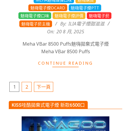
魅嗨電子煙DCARD
魅嗨電子煙PTT
魅嗨電子煙口味
魅嗨電子煙評價
魅嗨電子菸
By:
ILIA電子煙甜滋滋
魅嗨電子菸主機
On:
20 8 月, 2025
Meha VBar 8500 Puffs魅嗨拋棄式電子煙
Meha VBar 8500 Puffs
CONTINUE READING
文
1
2
下一頁
章
KISS哇酷拋棄式電子煙 新款6500口
分
頁