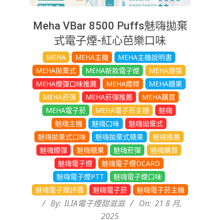
Meha VBar 8500 Puffs魅嗨拋棄
式電子煙-紅心芭樂口味
2025-
MEHA
MEHA主機
MEHA主機說明書
08-
MEHA拋棄式
MEHA新款電子煙
MEHA煙彈
21
MEHA煙彈口味推薦
MEHA煙桿
MEHA糖果
MEHA菸彈
MEHA菸彈推薦
MEHA購買
MEHA電子菸
MEHA電子菸主機
魅嗨
魅嗨主機
魅嗨口味
魅嗨拋棄式
魅嗨拋棄式口味
魅嗨拋棄式糖果
魅嗨推薦
魅嗨煙彈
魅嗨糖果
魅嗨菸彈
魅嗨購買
魅嗨電子煙
魅嗨電子煙DCARD
魅嗨電子煙PTT
魅嗨電子煙口味
魅嗨電子煙評價
魅嗨電子菸
魅嗨電子菸主機
By:
ILIA電子煙甜滋滋
On:
21 8 月,
2025