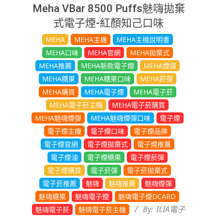
Meha VBar 8500 Puffs魅嗨拋棄
式電子煙-紅顏知己口味
2025-
MEHA
MEHA主機
MEHA主機說明書
08-
MEHA口味
MEHA官網
MEHA拋棄式
21
MEHA推薦
MEHA新款電子煙
MEHA煙彈
MEHA糖果
MEHA糖果口味
MEHA菸彈
MEHA購買
MEHA電子煙
MEHA電子菸
MEHA電子菸主機
MEHA電子菸購買
MEHA魅嗨煙彈
MEHA魅嗨煙彈口味
電子煙
電子煙主機
電子煙口味
電子煙品牌
電子煙官網
電子煙拋棄式
電子煙推薦
電子煙油
電子煙糖果
電子煙菸彈
電子煙購買
電子菸彈
電子菸拋棄式
電子菸推薦
魅嗨
魅嗨推薦
魅嗨煙彈
魅嗨糖果
魅嗨電子煙
魅嗨電子煙DCARD
By:
ILIA電子
魅嗨電子菸
魅嗨電子菸主機