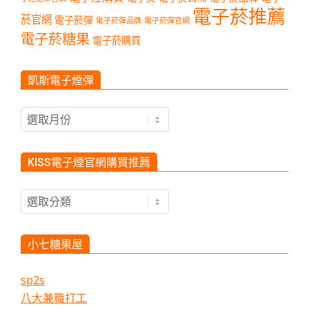
電子菸推薦
菸官網
電子菸彈
電子菸彈品牌
電子菸彈官網
電子菸糖果
電子菸購買
凱斯電子煙彈
凱
斯
電
子
KISS電子煙官網購買推薦
煙
彈
KISS
電
子
煙
小七糖果屋
官
網
sp2s
購
八大兼職打工
買