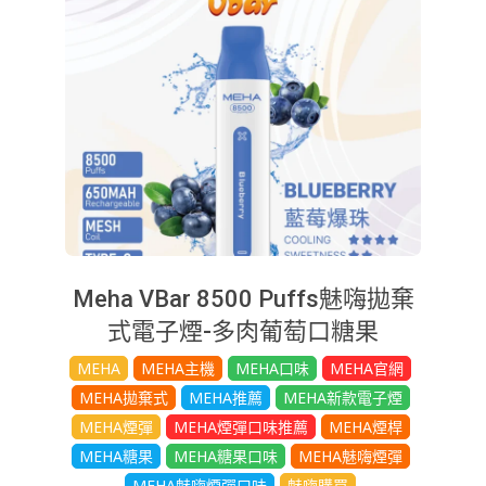
Meha VBar 8500 Puffs魅嗨拋棄
式電子煙-多肉葡萄口糖果
2025-
MEHA
MEHA主機
MEHA口味
MEHA官網
08-
MEHA拋棄式
MEHA推薦
MEHA新款電子煙
20
MEHA煙彈
MEHA煙彈口味推薦
MEHA煙桿
MEHA糖果
MEHA糖果口味
MEHA魅嗨煙彈
MEHA魅嗨煙彈口味
魅嗨購買