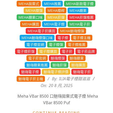
20
MEHA拋棄式
MEHA推薦
MEHA新款電子煙
MEHA煙彈
MEHA煙桿
MEHA糖果
MEHA糖果口味
MEHA菸彈
MEHA菸彈推薦
MEHA購買
MEHA電子煙
MEHA電子菸
MEHA電子菸購買
MEHA魅嗨煙彈
MEHA魅嗨煙彈口味
電子煙
電子煙主機
電子煙官網
電子煙彈
電子煙推薦
電子煙菸彈
電子煙購買
電子菸
電子菸品牌
電子菸官網
魅嗨煙彈
魅嗨糖果
魅嗨糖果推薦
魅嗨菸彈
魅嗨購買
魅嗨電子煙
魅嗨電子煙評價
魅嗨電子菸
By:
ILIA電子煙甜滋滋
魅嗨電子菸主機
On:
20 8 月, 2025
Meha VBar 8500 口魅嗨拋棄式電子煙 Meha
VBar 8500 Puf
CONTINUE READING