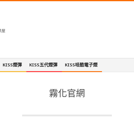
果屋
KISS煙彈
KISS五代煙彈
KISS哇酷電子煙
霧化官網