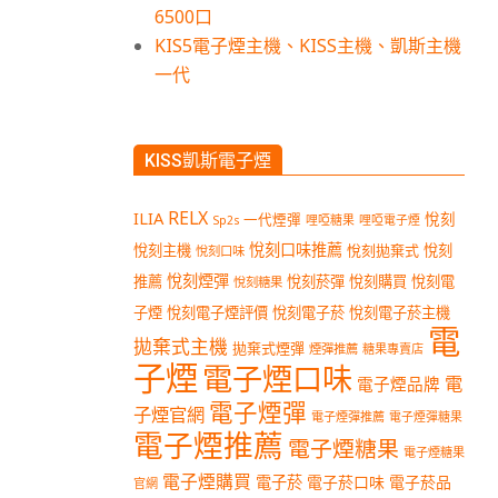
6500口
KIS5電子煙主機、KISS主機、凱斯主機
一代
KISS凱斯電子煙
RELX
ILIA
悅刻
一代煙彈
哩啞糖果
哩啞電子煙
Sp2s
悅刻口味推薦
悅刻主機
悅刻拋棄式
悅刻
悅刻口味
悅刻煙彈
推薦
悅刻菸彈
悅刻購買
悅刻電
悅刻糖果
子煙
悅刻電子煙評價
悅刻電子菸
悅刻電子菸主機
電
拋棄式主機
拋棄式煙彈
煙彈推薦
糖果專賣店
子煙
電子煙口味
電
電子煙品牌
電子煙彈
子煙官網
電子煙彈推薦
電子煙彈糖果
電子煙推薦
電子煙糖果
電子煙糖果
電子煙購買
電子菸
電子菸口味
電子菸品
官網