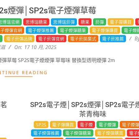
P2s煙彈│SP2s電子煙彈草莓
思博瑞官網
思博瑞糖果
思博瑞菸彈
糖果
菸彈
電子彈購買
電子煙彈官網
電子煙彈推薦
電子煙彈糖果
電子煙彈購買
電子煙
By
彈
電子菸彈品牌
電子菸彈官網
電子菸拋棄式
電子菸推薦
滋滋
On:
17 10 月, 2025
子煙彈草莓 SP2S電子煙煙彈 草莓味 替換型透明煙彈 2m
NTINUE READING
彈茗
SP2s電子煙│SP2s煙彈│SP2s電
茶青梅味
2025-
SP2S
電子彈購買
電子煙
電子煙彈
電子煙
10-
電子煙彈推薦
電子煙彈糖果
電子煙彈購買
電子
17