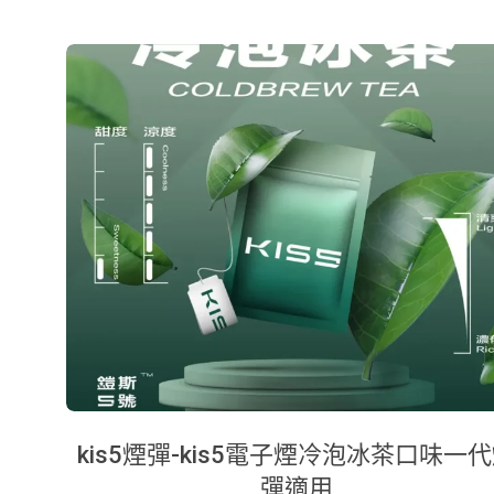
kis5煙彈-kis5電子煙冷泡冰茶口味一
彈適用