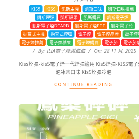
2025-
KIS5
KISS
凱斯主機
凱斯口味
凱斯口味推薦
11-
凱斯煙彈
凱斯糖果
凱斯購買
凱斯電子煙
28
凱斯電子煙DCARD
凱斯電子煙PTT
凱斯電子菸
拋棄式主機
拋棄式煙彈
電子煙
電子煙品牌
電子煙
電子煙推薦
電子煙糖果
電子煙購買
電子菸
電子菸
By:
ILIA電子煙甜滋滋
On:
28 11 月, 2025
Kiss煙彈-kis5電子煙一代煙彈適用 Kis5煙彈-KISS電
泡冰茶口味 Kis5煙彈冷泡
CONTINUE READING