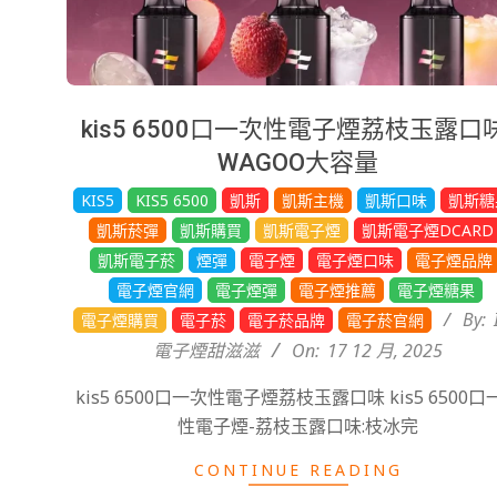
kis5 6500口一次性電子煙荔枝玉露口味
WAGOO大容量
2025-
KIS5
KIS5 6500
凱斯
凱斯主機
凱斯口味
凱斯糖
12-
凱斯菸彈
凱斯購買
凱斯電子煙
凱斯電子煙DCARD
17
凱斯電子菸
煙彈
電子煙
電子煙口味
電子煙品牌
電子煙官網
電子煙彈
電子煙推薦
電子煙糖果
By:
電子煙購買
電子菸
電子菸品牌
電子菸官網
電子煙甜滋滋
On:
17 12 月, 2025
kis5 6500口一次性電子煙荔枝玉露口味 kis5 6500口
性電子煙-荔枝玉露口味:枝冰完
CONTINUE READING