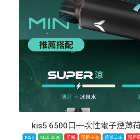
kis5 6500口一次性電子煙
2025-
KIS5
KIS5 6500
凱斯
凱斯主機
凱斯口味
凱斯