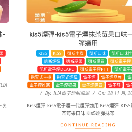
-
kis5煙彈-kis5電子煙抹茶莓果口味
彈適用
2025-
果
KIS5
KISS
凱斯主機
凱斯口味
凱斯口味
11-
凱斯煙彈
凱斯糖果
凱斯購買
凱斯電子煙
28
凱斯電子煙DCARD
凱斯電子煙PTT
凱斯電子
拋棄式主機
拋棄式煙彈
電子煙
電子煙品牌
電
ILIA
電子煙推薦
電子煙糖果
電子煙購買
電子菸
電
By:
ILIA電子煙甜滋滋
On:
28 11 月, 2
一次
Kiss煙彈-kis5電子煙一代煙彈適用 Kis5煙彈-KI
茶莓果口味 Kis5煙彈抹茶
CONTINUE READING