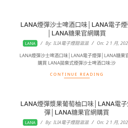
LANA煙彈沙士啤酒口味│LANA電子
│LANA糖果官網購買
2026-
By:
ILIA電子煙甜滋滋
On:
2 1 月, 20
LANA
01-
LANA煙彈沙士啤酒口味│LANA電子煙彈│LANA糖果
02
購買 LANA拋棄式煙彈沙士啤酒口味:沙
CONTINUE READING
LANA煙彈漿果葡萄柚口味│LANA電
彈│LANA糖果官網購買
2026-
By:
ILIA電子煙甜滋滋
On:
2 1 月, 20
LANA
01-