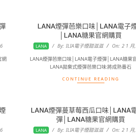
煙彈
LANA煙彈芭樂口味│LANA電子
│LANA糖果官網購買
2026-
26
By:
ILIA電子煙甜滋滋
On:
2 1 月
LANA
01-
官網
LANA煙彈芭樂口味│LANA電子煙彈│LANA糖果
02
LANA拋棄式煙彈芭樂口味:將成熟番石
CONTINUE READING
子煙
LANA煙彈蔓草莓西瓜口味│LANA
彈│LANA糖果官網購買
2026-
26
By:
ILIA電子煙甜滋滋
On:
2 1 月
LANA
01-