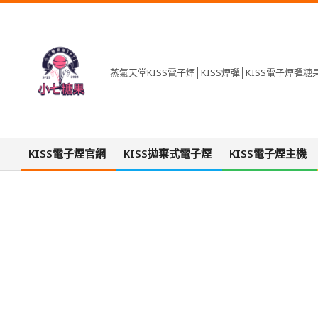
Skip
to
content
蒸氣天堂KISS電子煙│KISS煙彈│KISS電子煙彈糖
KISS電子煙官網
KISS拋棄式電子煙
KISS電子煙主機
Primary
Navigation
Menu