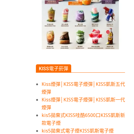
KISS電子菸彈
Kiss煙彈│KISS電子煙彈│KISS凱斯五代
煙彈
Kiss煙彈│KISS電子煙彈│KISS凱斯一代
煙彈
kis5拋棄式KISS哇酷6500口KISS凱斯新
款電子煙
kis5拋棄式電子煙KISS凱斯電子煙