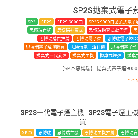
SP2S拋棄式電子菸
2026-
SP2
SP2S
SP2S 9000口
SP2S 9000口拋棄式電子
01-
思博瑞官網
思博瑞拋棄式
思博瑞拋棄式電子煙
思
01
思博瑞購買推薦
思博瑞電子煙
思博瑞電子煙DC
思博瑞電子煙彈購買
思博瑞電子煙評價
思博瑞電子菸
拋棄式一代菸彈
拋棄式主機
拋棄式煙彈
拋棄
【SP2S思博瑞】 拋棄式電子煙9000
CO
SP2S一代電子煙主機│SP2S電子煙主
買
2026-
SP2S
思博瑞
思博瑞主機
思博瑞主機推薦
思博瑞官