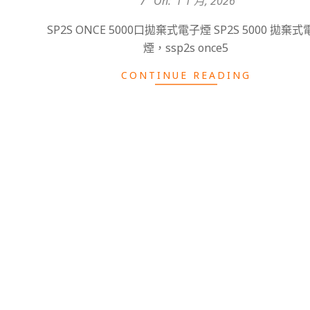
On:
1 1 月, 2026
SP2S ONCE 5000口拋棄式電子煙 SP2S 5000 拋棄
煙，ssp2s once5
CONTINUE READING