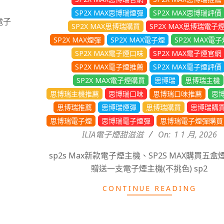
SP2X MAX思博瑞煙彈
SP2X MAX思博瑞評價
式電子
SP2X MAX思博瑞購買
SP2X MAX思博瑞電子
SP2X MAX煙彈
SP2X MAX電子煙
SP2X MAX電
SP2X MAX電子煙口味
SP2X MAX電子煙官網
SP2X MAX電子煙推薦
SP2X MAX電子煙評價
SP2X MAX電子煙購買
思博瑞
思博瑞主機
思博瑞主機推薦
思博瑞口味
思博瑞口味推薦
思
思博瑞推薦
思博瑞煙彈
思博瑞購買
思博瑞購
思博瑞電子煙
思博瑞電子煙彈
思博瑞電子煙彈購買
ILIA電子煙甜滋滋
On:
1 1 月, 2026
sp2s Max新款電子煙主機、SP2S MAX購買五
贈送一支電子煙主機(不挑色) sp2
CONTINUE READING