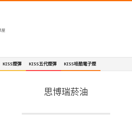
果屋
KISS煙彈
KISS五代煙彈
KISS哇酷電子煙
思博瑞菸油