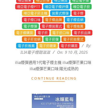
哩亞糖果
哩亞菸彈
哩亞購買
哩亞電子煙
哩亞電子煙PTT
哩亞電子煙評價
哩亞電子菸
哩亞電子菸主機
拋棄式煙彈
電子煙
電子煙口味
電子煙品牌
電子煙官網
電子煙彈
電子煙拋棄式
電子煙推薦
電子煙購買
電子菸
電子菸口味
電子菸品牌
電子菸官網
電子菸彈
電子菸拋棄式
By:
電子菸推薦
電子菸糖果
電子菸購買
ILIA電子煙甜滋滋
On:
9 10 月, 2025
ilia煙彈通用1代電子煙主機 ilia煙彈芒果口味
ilia煙彈芒果口味:陽光成熟的
CONTINUE READING