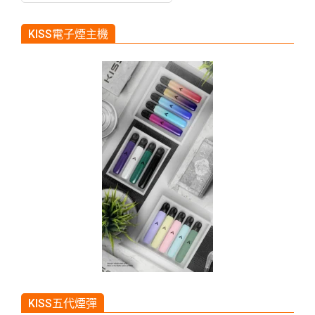
彈
KISS電子煙主機
KISS五代煙彈