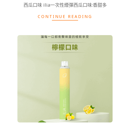
西瓜口味 ilia一次性煙彈西瓜口味:香甜多
CONTINUE READING