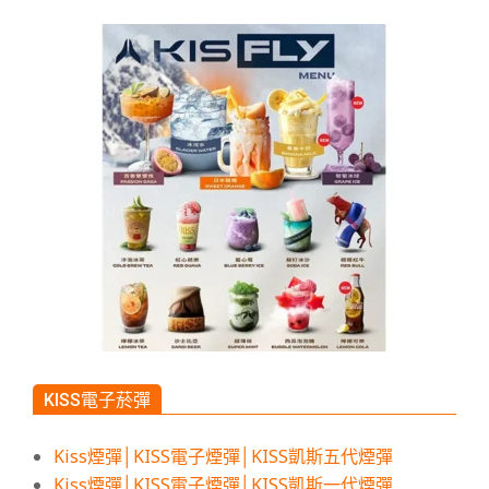
KISS電子菸彈
Kiss煙彈│KISS電子煙彈│KISS凱斯五代煙彈
Kiss煙彈│KISS電子煙彈│KISS凱斯一代煙彈