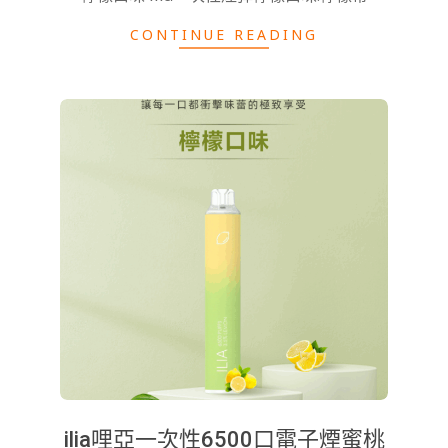
CONTINUE READING
ilia哩亞一次性6500口電子煙蜜桃