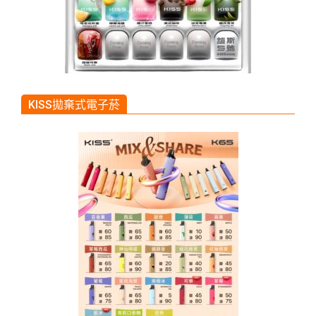
KISS拋棄式電子菸