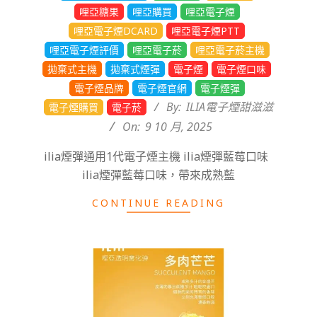
哩亞糖果
哩亞購買
哩亞電子煙
哩亞電子煙DCARD
哩亞電子煙PTT
哩亞電子煙評價
哩亞電子菸
哩亞電子菸主機
拋棄式主機
拋棄式煙彈
電子煙
電子煙口味
電子煙品牌
電子煙官網
電子煙彈
By:
ILIA電子煙甜滋滋
電子煙購買
電子菸
On:
9 10 月, 2025
ilia煙彈通用1代電子煙主機 ilia煙彈藍莓口味
ilia煙彈藍莓口味，帶來成熟藍
CONTINUE READING