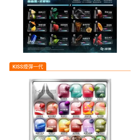
KISS煙彈一代