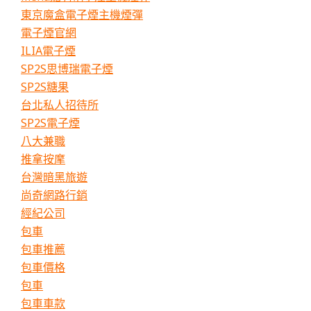
東京魔盒電子煙主機煙彈
電子煙官網
ILIA電子煙
SP2S思博瑞電子煙
SP2S糖果
台北私人招待所
SP2S電子煙
八大兼職
推拿按摩
台灣暗黑旅遊
尚奇網路行銷
經紀公司
包車
包車推薦
包車價格
包車
包車車款