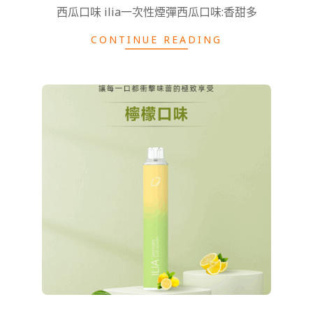
西瓜口味 ilia一次性煙彈西瓜口味:香甜多
CONTINUE READING