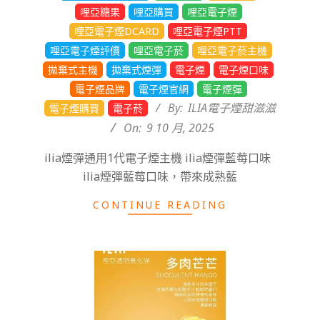
哩亞糖果
哩亞購買
哩亞電子煙
哩亞電子煙DCARD
哩亞電子煙PTT
哩亞電子煙評價
哩亞電子菸
哩亞電子菸主機
拋棄式主機
拋棄式煙彈
電子煙
電子煙口味
電子煙品牌
電子煙官網
電子煙彈
By:
ILIA電子煙甜滋滋
電子煙購買
電子菸
On:
9 10 月, 2025
ilia煙彈通用1代電子煙主機 ilia煙彈藍莓口味
ilia煙彈藍莓口味，帶來成熟藍
CONTINUE READING