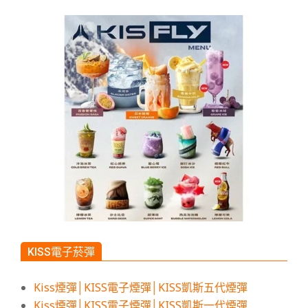
KISS電子菸彈
Kiss煙彈│KISS電子煙彈│KISS凱斯五代煙彈
Kiss煙彈│KISS電子煙彈│KISS凱斯一代煙彈