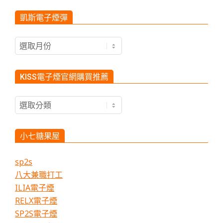
凱斯電子煙彈
凱
斯
電
子
KISS電子煙官網購買推薦
煙
彈
KISS
電
子
煙
小七糖果屋
官
網
sp2s
購
八大兼職打工
買
ILIA電子煙
推
薦
RELX電子煙
SP2S電子煙