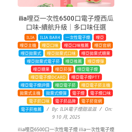
ilia哩亞一次性6500口電子煙西瓜
口味-續航升級｜多口味任選
2025-
ILIA
ILIA BAR4
一次性電子煙
哩亞
10-
哩亞主機
哩亞口味
哩亞口味推薦
哩亞官網
09
哩亞拋棄式
哩亞拋棄式口味
哩亞拋棄式糖果
哩亞拋棄式電子菸
哩亞推薦
哩亞煙彈
哩亞糖果
哩亞菸彈
哩亞電子煙
哩亞電子煙DCARD
哩亞電子煙PTT
哩亞電子煙評價
哩亞電子菸
哩亞電子菸主機
拋棄式主機
拋棄式煙彈
電子煙
電子煙口味
電子菸口味
電子菸品牌
電子菸官網
By:
ILIA電子煙甜滋滋
On:
電子菸推薦
9 10 月, 2025
ilia哩亞6500口一次性電子煙 ilia一次性電子煙