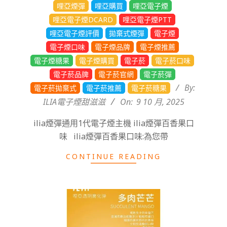
哩亞煙彈
哩亞購買
哩亞電子煙
哩亞電子煙DCARD
哩亞電子煙PTT
哩亞電子煙評價
拋棄式煙彈
電子煙
電子煙口味
電子煙品牌
電子煙推薦
電子煙糖果
電子煙購買
電子菸
電子菸口味
電子菸品牌
電子菸官網
電子菸彈
By:
電子菸拋棄式
電子菸推薦
電子菸糖果
ILIA電子煙甜滋滋
On:
9 10 月, 2025
ilia煙彈通用1代電子煙主機 ilia煙彈百香果口
味 ilia煙彈百香果口味:為您帶
CONTINUE READING