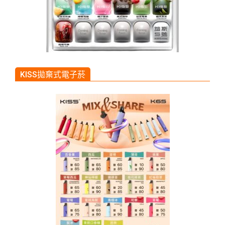
KISS拋棄式電子菸