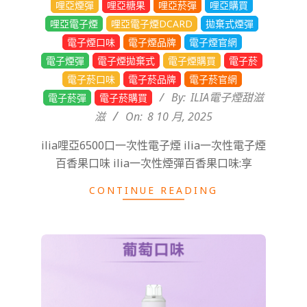
哩亞煙彈
哩亞糖果
哩亞菸彈
哩亞購買
哩亞電子煙
哩亞電子煙DCARD
拋棄式煙彈
電子煙口味
電子煙品牌
電子煙官網
電子煙彈
電子煙拋棄式
電子煙購買
電子菸
電子菸口味
電子菸品牌
電子菸官網
By:
ILIA電子煙甜滋
電子菸彈
電子菸購買
滋
On:
8 10 月, 2025
ilia哩亞6500口一次性電子煙 ilia一次性電子煙
百香果口味 ilia一次性煙彈百香果口味:享
CONTINUE READING