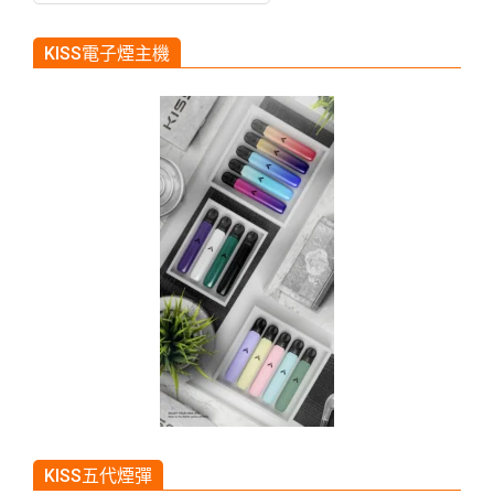
彈
KISS電子煙主機
KISS五代煙彈