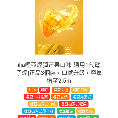
ilia哩亞煙彈芒果口味-通用1代電
子煙|正品3個裝，口感升級，容量
增至2.5m
2025-
ILIA
哩亞
哩亞主機
哩亞口味
10-
哩亞口味推薦
哩亞官網
哩亞拋棄式
09
哩亞拋棄式口味
哩亞拋棄式糖果
哩亞拋棄式電子菸
哩亞推薦
哩亞煙彈