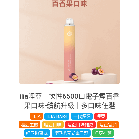
ilia哩亞一次性6500口電子煙百香
果口味-續航升級｜多口味任選
2025-
ILIA
ILIA BAR4
一代煙彈
哩亞
10-
哩亞主機
哩亞口味
哩亞口味推薦
哩亞官網
08
哩亞拋棄式
哩亞拋棄式電子菸
哩亞推薦